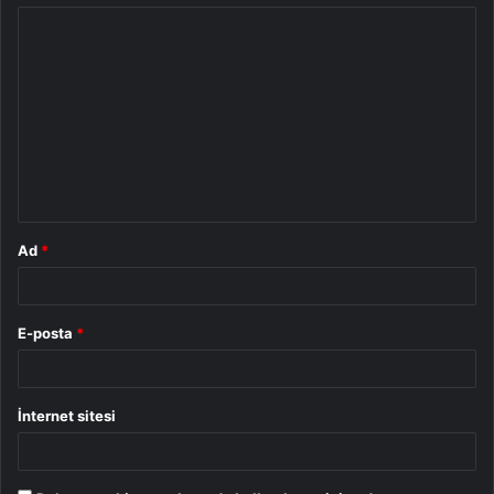
Y
o
r
u
m
*
Ad
*
E-posta
*
İnternet sitesi