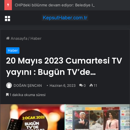
CHP’deki bölünme devam ediyor: Belediye başkanı istifa etti
Menü
Anasayfa
/
Haber
Haber
20 Mayıs 2023 Cumartesi TV
yayını : Bugün TV’de…
DOĞAN ŞENCAN
Haziran 6, 2023
0
11
1 dakika okuma süresi