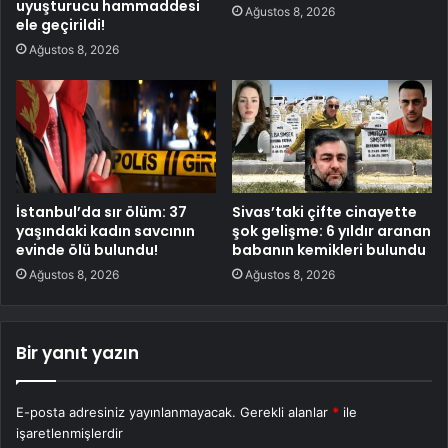
uyuşturucu hammaddesi
Ağustos 8, 2026
ele geçirildi!
Ağustos 8, 2026
İstanbul’da sır ölüm: 37
Sivas’taki çifte cinayette
yaşındaki kadın savcının
şok gelişme: 6 yıldır aranan
evinde ölü bulundu!
babanın kemikleri bulundu
Ağustos 8, 2026
Ağustos 8, 2026
Bir yanıt yazın
E-posta adresiniz yayınlanmayacak.
Gerekli alanlar
*
ile
işaretlenmişlerdir