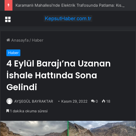
Karamanlı Mahallesi’nde Elektrik Trafosunda Patlama: Kısa Süreli Panik ve Elektrik Kesintisi
Menü
Anasayfa
/
Haber
Haber
4 Eylül Barajı’na Uzanan
İshale Hattında Sona
Gelindi
AYŞEGÜL BAYRAKTAR
Kasım 29, 2022
0
18
1 dakika okuma süresi