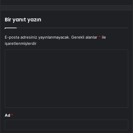
Bir yanıt yazın
E-posta adresiniz yayınlanmayacak.
Gerekli alanlar
*
ile
işaretlenmişlerdir
Y
o
r
u
m
*
Ad
*