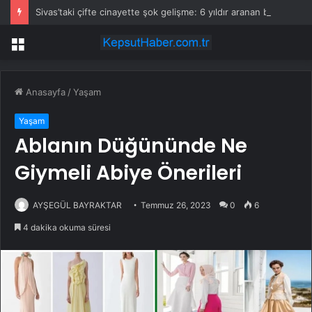
Sivas’taki çifte cinayette şok gelişme: 6 yıldır aranan babanın kemikleri bulundu
Menü
Anasayfa
/
Yaşam
Yaşam
Ablanın Düğününde Ne
Giymeli Abiye Önerileri
AYŞEGÜL BAYRAKTAR
Temmuz 26, 2023
0
6
4 dakika okuma süresi