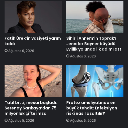
Fatih Ürek’in vasiyeti yarım
Sihirli Annem’in Toprak’ı
kaldı
Jennifer Boyner büyüdü:
Evlilik yolunda ilk adımı attı
Ağustos 6, 2026
Ağustos 6, 2026
Tatil bitti, mesai başladı:
Protez ameliyatında en
Serenay Sarıkaya’dan 75
büyük tehdit: Enfeksiyon
milyonluk çifte imza
riski nasıl azaltılır?
Ağustos 5, 2026
Ağustos 5, 2026