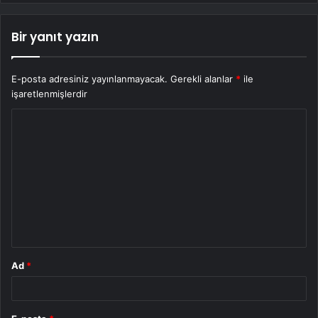
Bir yanıt yazın
E-posta adresiniz yayınlanmayacak.
Gerekli alanlar
*
ile
işaretlenmişlerdir
Y
o
r
u
m
*
Ad
*