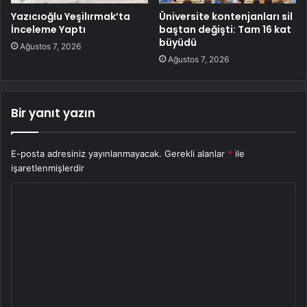
Yazıcıoğlu Yeşilırmak’ta
Üniversite kontenjanları sil
İnceleme Yaptı
baştan değişti: Tam 16 kat
büyüdü
Ağustos 7, 2026
Ağustos 7, 2026
Bir yanıt yazın
E-posta adresiniz yayınlanmayacak.
Gerekli alanlar
*
ile
işaretlenmişlerdir
Y
o
r
u
m
*