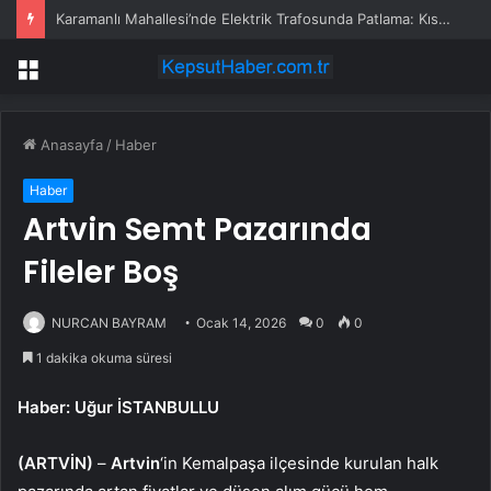
Karamanlı Mahallesi’nde Elektrik Trafosunda Patlama: Kısa Süreli Panik ve Elektrik Kesintisi
Menü
Anasayfa
/
Haber
Haber
Artvin Semt Pazarında
Fileler Boş
NURCAN BAYRAM
Ocak 14, 2026
0
0
1 dakika okuma süresi
Haber: Uğur İSTANBULLU
(ARTVİN)
–
Artvin
‘in Kemalpaşa ilçesinde kurulan halk