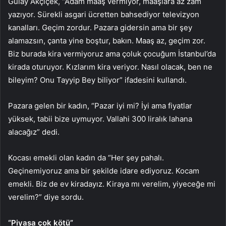
Gülay Akçiçek, “Adam maaş vermiyor, maaşlara az zam
yazıyor. Sürekli asgari ücretten bahsediyor televizyon
kanalları. Geçim zordur. Pazara gidersin ama bir şey
alamazsın, çanta yine boştur, bakın. Maaş az, geçim zor.
Biz burada kira vermiyoruz ama çoluk çocuğum İstanbul’da
kirada oturuyor. Kızlarım kira veriyor. Nasıl olacak, ben ne
bileyim? Onu Tayyip Bey biliyor” ifadesini kullandı.
Pazara gelen bir kadın, “Pazar iyi mi? İyi ama fiyatlar
yüksek, tabii bize uymuyor. Vallahi 300 liralık lahana
alacağız” dedi.
Kocası emekli olan kadın da “Her şey pahalı.
Geçinemiyoruz ama bir şekilde idare ediyoruz. Kocam
emekli. Biz de ev kiradayız. Kiraya mı verelim, yiyeceğe mi
verelim?” diye sordu.
“Piyasa çok kötü”