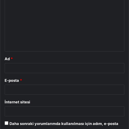
o
r
u
m
*
Ad
*
E-posta
*
İnternet sitesi
Daha sonraki yorumlarımda kullanılması için adım, e-posta