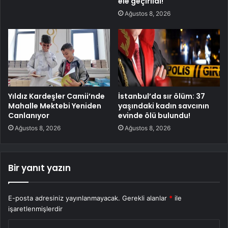
ele geçirildi!
Ağustos 8, 2026
Yıldız Kardeşler Camii’nde
İstanbul’da sır ölüm: 37
Mahalle Mektebi Yeniden
yaşındaki kadın savcının
Canlanıyor
evinde ölü bulundu!
Ağustos 8, 2026
Ağustos 8, 2026
Bir yanıt yazın
E-posta adresiniz yayınlanmayacak.
Gerekli alanlar
*
ile
işaretlenmişlerdir
Y