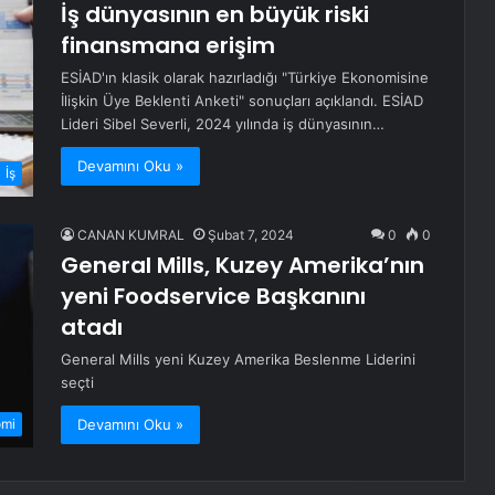
İş dünyasının en büyük riski
finansmana erişim
ESİAD'ın klasik olarak hazırladığı "Türkiye Ekonomisine
İlişkin Üye Beklenti Anketi" sonuçları açıklandı. ESİAD
Lideri Sibel Severli, 2024 yılında iş dünyasının…
Devamını Oku »
İş
CANAN KUMRAL
Şubat 7, 2024
0
0
General Mills, Kuzey Amerika’nın
yeni Foodservice Başkanını
atadı
General Mills yeni Kuzey Amerika Beslenme Liderini
seçti
Devamını Oku »
omi