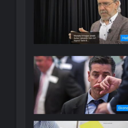
Ha
Ekon