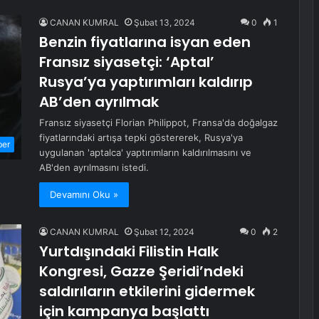
CANAN KUMRAL
Şubat 13, 2024
0
1
Benzin fiyatlarına isyan eden
Fransız siyasetçi: ‘Aptal’
Rusya’ya yaptırımları kaldırıp
AB’den ayrılmak
Fransız siyasetçi Florian Philippot, Fransa'da doğalgaz
fiyatlarındaki artışa tepki göstererek, Rusya'ya
ber
uygulanan 'aptalca' yaptırımların kaldırılmasını ve
AB'den ayrılmasını istedi.
Devamını Oku »
CANAN KUMRAL
Şubat 12, 2024
0
2
Yurtdışındaki Filistin Halk
Kongresi, Gazze Şeridi’ndeki
saldırıların etkilerini gidermek
için kampanya başlattı