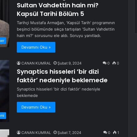
Sultan Vahdettin hain mi?
Kapsül Tarihi Bölüm 5
Tarihçi Mustafa Armağan, 'Kapsül Tarih' programının
beşinci bölümünde sıkça tartışılan 'Sultan Vahdettin
hain mi?' sorusunu ele aldı. Soruyu yanıtladı.
ber
Devamını Oku »
CANAN KUMRAL
Şubat 9, 2024
0
0
Synaptics hisseleri ‘bir dizi
faktör’ nedeniyle beklemede
Synaptics hisseleri 'bir dizi faktör' nedeniyle
beklemede
Devamını Oku »
omi
CANAN KUMRAL
Şubat 7, 2024
0
1