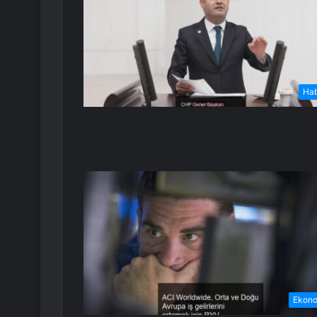
Ha
Ekon