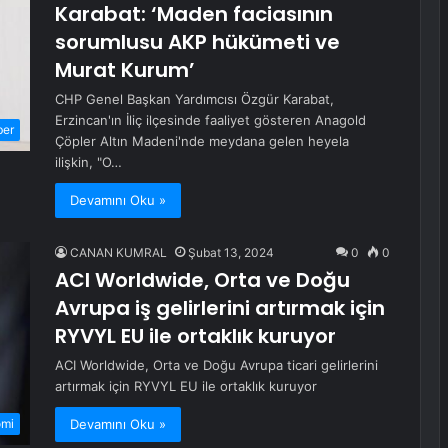
Karabat: ‘Maden faciasının
sorumlusu AKP hükümeti ve
Murat Kurum’
CHP Genel Başkan Yardımcısı Özgür Karabat,
Erzincan'ın İliç ilçesinde faaliyet gösteren Anagold
ber
Çöpler Altın Madeni'nde meydana gelen heyela
ilişkin, "O…
Devamını Oku »
CANAN KUMRAL
Şubat 13, 2024
0
0
ACI Worldwide, Orta ve Doğu
Avrupa iş gelirlerini artırmak için
RYVYL EU ile ortaklık kuruyor
ACI Worldwide, Orta ve Doğu Avrupa ticari gelirlerini
artırmak için RYVYL EU ile ortaklık kuruyor
Devamını Oku »
omi