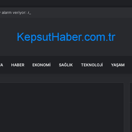
 alarm veriyor: AKP’li belediyenin “temizlik” söylemi görüntülere yansıma
FA
HABER
EKONOMI
SAĞLIK
TEKNOLOJI
YAŞAM