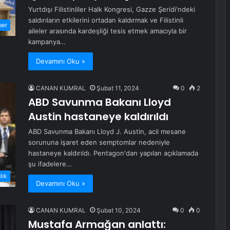
Yurtdışı Filistinliler Halk Kongresi, Gazze Şeridi'ndeki
saldırıların etkilerini ortadan kaldırmak ve Filistinli
ber
aileler arasında kardeşliği tesis etmek amacıyla bir
kampanya…
Devamını Oku »
CANAN KUMRAL
Şubat 11, 2024
0
2
ABD Savunma Bakanı Lloyd
Austin hastaneye kaldırıldı
ABD Savunma Bakanı Lloyd J. Austin, acil mesane
sorununa işaret eden semptomlar nedeniyle
hastaneye kaldırıldı. Pentagon'dan yapılan açıklamada
şu ifadelere…
lık
Devamını Oku »
CANAN KUMRAL
Şubat 10, 2024
0
0
Mustafa Armağan anlattı: