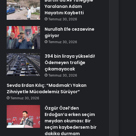
Bartın’da Av Tüfeğiyle
Yaralanan Adam
Hayatını Kaybetti
Temmuz 30, 2026
Nurullah Efe cezaevine
giriyor
Temmuz 30, 2026
394 bin liraya yükseldi!
Ödemeyen trafiğe
çıkamayacak
Temmuz 30, 2026
Sevda Erdan Kılıç: “Madımak’ı Yakan
Zihniyetle Mücadelemiz Sürüyor”
Temmuz 30, 2026
Özgür Özel’den
Erdoğan’a erken seçim
meydan okuması: Bir
seçim kaybedersem bir
dakika durmam