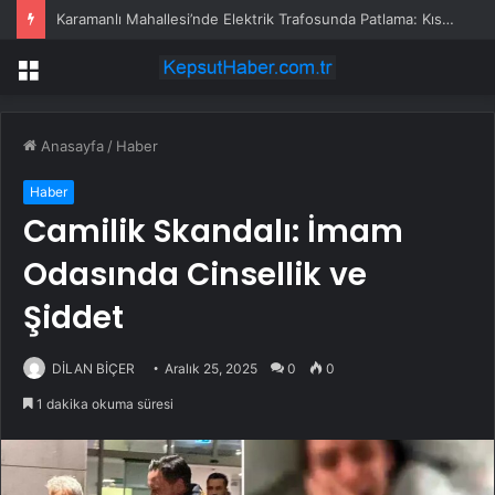
Karamanlı Mahallesi’nde Elektrik Trafosunda Patlama: Kısa Süreli Panik ve Elektrik Kesintisi
Menü
Anasayfa
/
Haber
Haber
Camilik Skandalı: İmam
Odasında Cinsellik ve
Şiddet
DİLAN BİÇER
Aralık 25, 2025
0
0
1 dakika okuma süresi