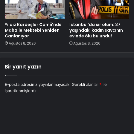
Yıldız Kardeşler Camii’nde
İstanbul’da sır ölüm: 37
Mahalle Mektebi Yeniden
yaşındaki kadın savcının
Canlanıyor
evinde ölü bulundu!
Ağustos 8, 2026
Ağustos 8, 2026
Bir yanıt yazın
E-posta adresiniz yayınlanmayacak.
Gerekli alanlar
*
ile
işaretlenmişlerdir
Y
o
r
u