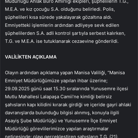
Müdürlüğü Ahlak Büro Amirliği ekipleri, şüphelilerin T.G.,
M.E.A. ve kız çocuğu S.A. olduğunu belirledi. Polis,
şüphelileri kısa sürede yakalayarak gözaltına aldı.
Emniyetteki işlemlerin ardından adliyeye sevk edilen
şüphelilerden S.A. adli kontrol şartıyla serbest kalırken,
T.G. ve M.E.A. ise tutuklanarak cezaevine gönderildi.
VALİLİKTEN AÇIKLAMA
Olayın ardından açıklama yapan Manisa Valiliği, “Manisa
Emniyet Müdürlüğümüze yapılan ihbar üzerine;
29.09.2025 günü saat 15.30 sıralarında Yunusemre ilçesi
Mutlu Mahallesi Lalapaşa Camii’ne kimliği belirsiz
şahısların kapı kilidini kırarak girdiği ve içeride gayri ahlaki
davranışlarda bulunduğu bilgisi alınmış, konuyla ilgili
Asayiş Şube Müdürlüğü ve Yunusemre İlçe Emniyet
Müdürlüğü görevlilerimizce yapılan araştırmalar
neticesinde; olayı gerçekleştiren şahısların T.G. (21),