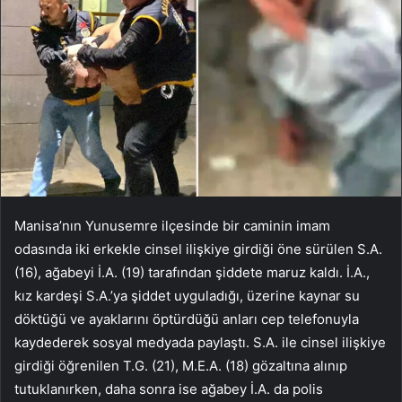
Manisa’nın Yunusemre ilçesinde bir caminin imam
odasında iki erkekle cinsel ilişkiye girdiği öne sürülen S.A.
(16), ağabeyi İ.A. (19) tarafından şiddete maruz kaldı. İ.A.,
kız kardeşi S.A.’ya şiddet uyguladığı, üzerine kaynar su
döktüğü ve ayaklarını öptürdüğü anları cep telefonuyla
kaydederek sosyal medyada paylaştı. S.A. ile cinsel ilişkiye
girdiği öğrenilen T.G. (21), M.E.A. (18) gözaltına alınıp
tutuklanırken, daha sonra ise ağabey İ.A. da polis