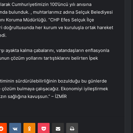
larak Cumhuriyetimizin 100’üncü yılı anısına
nda bulunduk. , muhtarlarımız adına Selçuk Belediyesi
arını Koruma Müdürlüğü. “CHP Efes Selçuk İlçe
leri doğrultusunda her kurum ve kuruluşla ortak hareket
di.
arşı ayakta kalma çabalarını, vatandaşların enflasyonla
nun çözüm yollarını tartıştıklarını belirten İpek
retiminin sürdürülebilirliğinin bozulduğu bu günlerde
ine çözüm bulmaya çalışacağız. Ekonomiyi iyileştirmek
ızın sağlığına kavuşsun.” – İZMİR
erest
Reddit
VKontakte
Odnoklassniki
Pocket
E-Posta ile paylaş
Yazdır