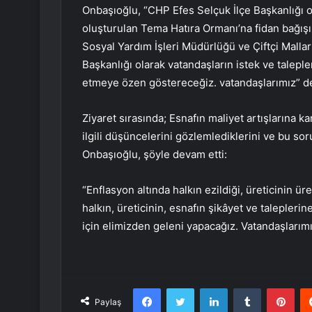
Onbaşıoğlu, “CHP Efes Selçuk İlçe Başkanlığı o
oluşturulan Tema Hatıra Ormanı’na fidan bağışı
Sosyal Yardım İşleri Müdürlüğü ve Çiftçi Mall
Başkanlığı olarak vatandaşların istek ve talep
etmeye özen göstereceğiz. vatandaşlarımız” de
Ziyaret sırasında; Esnafın maliyet artışlarına k
ilgili düşüncelerini gözlemlediklerini ve bu soru
Onbaşıoğlu, şöyle devam etti:
“Enflasyon altında halkın ezildiği, üreticinin ü
halkın, üreticinin, esnafın şikâyet ve talepler
için elimizden geleni yapacağız. Vatandaşlarım
Facebook
Twitter
LinkedIn
Tumblr
Pint
Paylaş