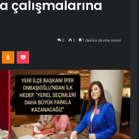
a çalışmalarına
0
2
1 dakika okuma süresi
VKontakte
Odnoklassniki
Pocket