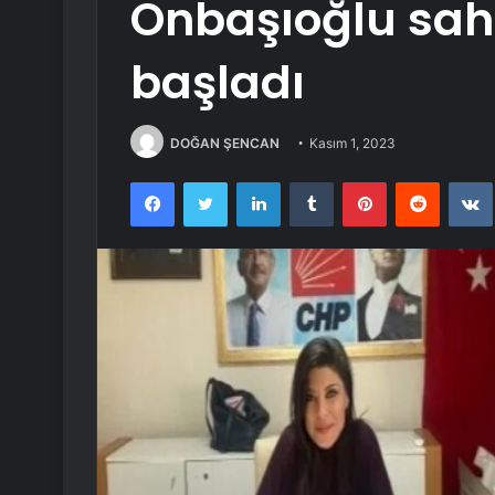
Onbaşıoğlu sah
başladı
DOĞAN ŞENCAN
Kasım 1, 2023
Facebook
Twitter
LinkedIn
Tumblr
Pinterest
Reddit