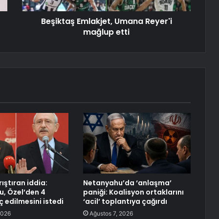
Beşiktaş Emlakjet, Umana Reyer'i
mağlup etti
rıştıran iddia:
Netanyahu’da ‘anlaşma’
u, Özel’den 4
paniği: Koalisyon ortaklarını
aç edilmesini istedi
‘acil’ toplantıya çağırdı
2026
Ağustos 7, 2026