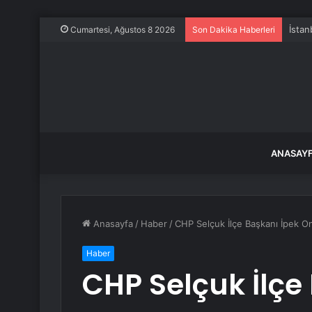
İstan
Cumartesi, Ağustos 8 2026
Son Dakika Haberleri
ANASAY
Anasayfa
/
Haber
/
CHP Selçuk İlçe Başkanı İpek On
Haber
CHP Selçuk İlçe