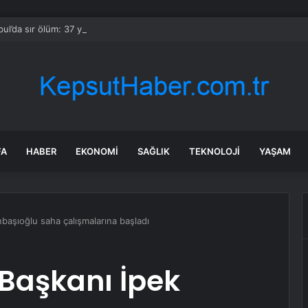
bul’da sır ölüm: 37 yaşındaki kadın savcının evinde ölü bulundu!
FA
HABER
EKONOMI
SAĞLIK
TEKNOLOJI
YAŞAM
başıoğlu saha çalışmalarına başladı
 Başkanı İpek