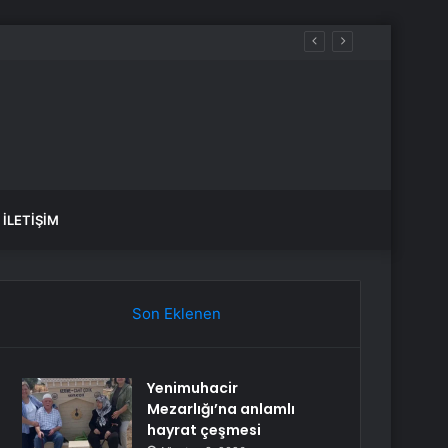
İLETIŞIM
Son Eklenen
Yenimuhacir
Mezarlığı’na anlamlı
hayrat çeşmesi