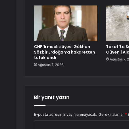
CHP’li meclis üyesi Gökhan
Tokat’ta S
Sözbir Erdoğan’a hakaretten
Güvenli Al
tutuklandı
Ağustos 7, 
Ağustos 7, 2026
Bir yanıt yazın
E-posta adresiniz yayınlanmayacak.
Gerekli alanlar
*
i
Y