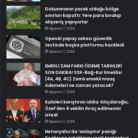
Dokunmanın yasak olduğu bölge
sınırları kapattı: Yere para bırakıp
alışveriş yapıyorlar
Ağustos 7, 2026
OpenAI yapay zekası güvenlik
testinde başka platformu hackledi
Ağustos 7, 2026
EMEKLİ ZAM FARKI ÖDEME TARİHLERİ
SON DAKİKA! SSK-Bağ-Kur Emeklisi
(4A, 4B, 4C) Zamlı emekli maaş
ödemeleri ne zaman yatacak?
Ağustos 7, 2026
Kulisleri karıştıran iddia: Kılıçdaroğlu,
Özel’den 4 vekilin ihraç edilmesini
istedi
Ağustos 7, 2026
Netanyahu’da ‘anlaşma’ paniği:
Koalisyon ortaklarını ‘acil’ toplantıya