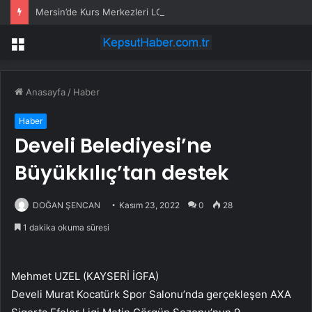
Mersin’de Kurs Merkezleri LGS’de büyük başarıya imza attı
Menü
Anasayfa
/
Haber
Haber
Develi Belediyesi’ne
Büyükkılıç’tan destek
DOĞAN ŞENCAN
Kasım 23, 2022
0
28
1 dakika okuma süresi
Mehmet UZEL (KAYSERİ İGFA)
Develi Murat Kocatürk Spor Salonu’nda gerçekleşen AXA