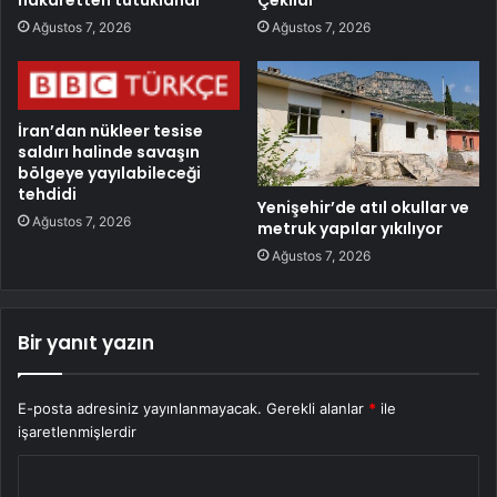
hakaretten tutuklandı
Çekildi
Ağustos 7, 2026
Ağustos 7, 2026
İran’dan nükleer tesise
saldırı halinde savaşın
bölgeye yayılabileceği
tehdidi
Yenişehir’de atıl okullar ve
Ağustos 7, 2026
metruk yapılar yıkılıyor
Ağustos 7, 2026
Bir yanıt yazın
E-posta adresiniz yayınlanmayacak.
Gerekli alanlar
*
ile
işaretlenmişlerdir
Y