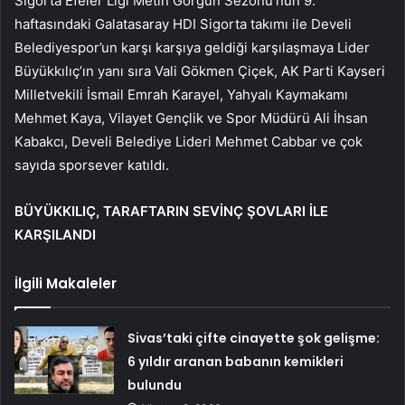
Sigorta Efeler Ligi Metin Görgün Sezonu’nun 9.
haftasındaki Galatasaray HDI Sigorta takımı ile Develi
Belediyespor’un karşı karşıya geldiği karşılaşmaya Lider
Büyükkılıç’ın yanı sıra Vali Gökmen Çiçek, AK Parti Kayseri
Milletvekili İsmail Emrah Karayel, Yahyalı Kaymakamı
Mehmet Kaya, Vilayet Gençlik ve Spor Müdürü Ali İhsan
Kabakcı, Develi Belediye Lideri Mehmet Cabbar ve çok
sayıda sporsever katıldı.
BÜYÜKKILIÇ, TARAFTARIN SEVİNÇ ŞOVLARI İLE
KARŞILANDI
İlgili Makaleler
Sivas’taki çifte cinayette şok gelişme:
6 yıldır aranan babanın kemikleri
bulundu