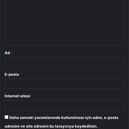
o
r
u
m
*
Ad
*
E-posta
*
İnternet sitesi
Daha sonraki yorumlarımda kullanılması için adım, e-posta
adresim ve site adresim bu tarayıcıya kaydedilsin.