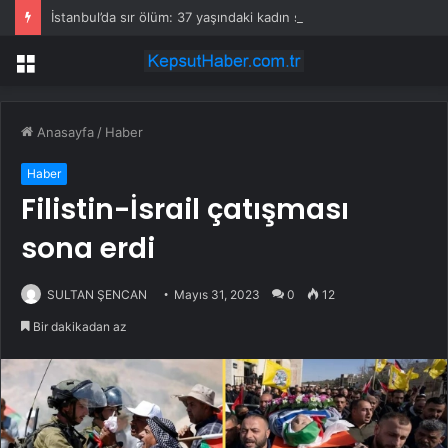
İstanbul’da sır ölüm: 37 yaşındaki kadın savcının evinde ölü bulundu!
Menü
Anasayfa
/
Haber
Haber
Filistin-İsrail çatışması
sona erdi
SULTAN ŞENCAN
Mayıs 31, 2023
0
12
Bir dakikadan az