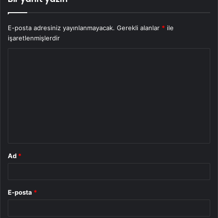
E-posta adresiniz yayınlanmayacak.
Gerekli alanlar
*
ile
işaretlenmişlerdir
Y
o
r
u
m
*
Ad
*
E-posta
*