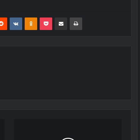
erest
Reddit
VKontakte
Odnoklassniki
Pocket
E-Posta ile paylaş
Yazdır