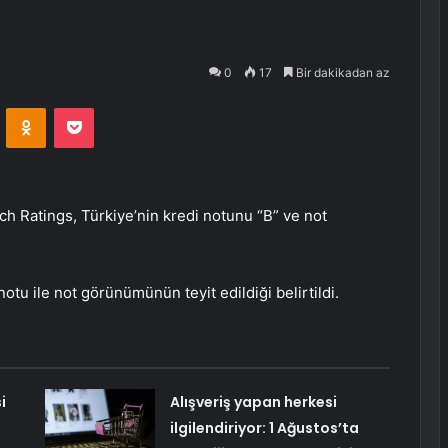
0
17
Bir dakikadan az
VKontakte
Odnoklassniki
Pocket
ch Ratings, Türkiye’nin kredi notunu “B” ve not
notu ile not görünümünün teyit edildiği belirtildi.
i
Alışveriş yapan herkesi
ilgilendiriyor: 1 Ağustos’ta