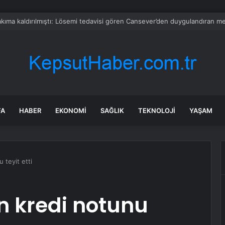
l’e destek sözü vermişti! Cemil Tugay karar değiştirdi
FA
HABER
EKONOMI
SAĞLIK
TEKNOLOJI
YAŞAM
 teyit etti
in kredi notunu