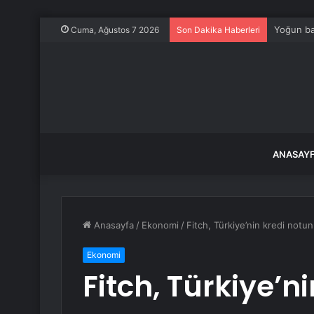
Özgür Öze
Cuma, Ağustos 7 2026
Son Dakika Haberleri
ANASAY
Anasayfa
/
Ekonomi
/
Fitch, Türkiye’nin kredi notunu
Ekonomi
Fitch, Türkiye’n