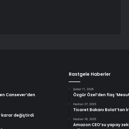
Rastgele Haberler
Şubat 11, 2026
ören Cansever’den
Özgür Özel’den flaş ‘Mesu
Haziran 27, 2025
Ticaret Bakanı Bolat’tan İ
 karar değiştirdi
Haziran 18, 2025
Amazon CEO’su yapay zeka 