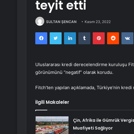
teyit etti
SULTAN ŞENCAN
Kasım 23, 2022
Facebook
Twitter
LinkedIn
Tumblr
Pinterest
Reddit
Uluslararası kredi derecelendirme kuruluşu Fit
görünümünü “negatif” olarak korudu.
Fitch’ten yapılan açıklamada, Türkiye’nin kredi 
İlgili Makaleler
Çin, Afrika ile Gümrük Vergis
Muafiyeti Sağlıyor