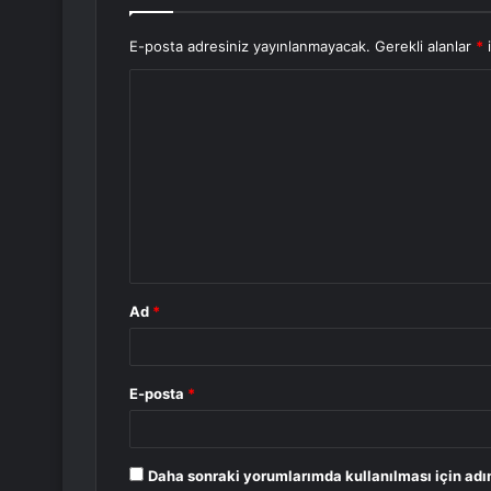
E-posta adresiniz yayınlanmayacak.
Gerekli alanlar
*
i
Y
o
r
u
m
*
Ad
*
E-posta
*
Daha sonraki yorumlarımda kullanılması için adı