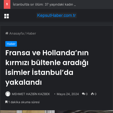
İstanbul’da sır ölüm: 37 yaşındaki kadın savcının evinde ölü bulundu!
Menü
Anasayfa
/
Haber
Haber
Fransa ve Hollanda’nın
kırmızı bültenle aradığı
isimler İstanbul’da
yakalandı
MEHMET HAZBİN KAZBEK
Mayıs 24, 2024
0
0
1 dakika okuma süresi