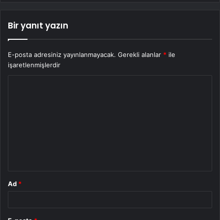
Bir yanıt yazın
E-posta adresiniz yayınlanmayacak.
Gerekli alanlar
*
ile
işaretlenmişlerdir
Y
o
r
u
m
*
Ad
*