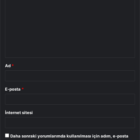
Y
o
r
u
m
*
Ad
*
E-posta
*
İnternet sitesi
Daha sonraki yorumlarımda kullanılması için adım, e-posta