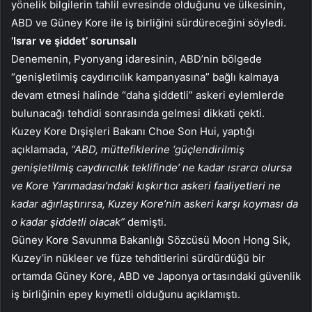
yönelik bilgilerin tahlil evresinde olduğunu ve ülkesinin,
ABD ve Güney Kore ile iş birliğini sürdüreceğini söyledi.
‘Israr ve şiddet’ sorunsalı
Denemenin, Pyonyang idaresinin, ABD’nin bölgede
“genişletilmiş caydırıcılık kampanyasına” bağlı kalmaya
devam etmesi halinde “daha şiddetli” askeri eylemlerde
bulunacağı tehdidi sonrasında gelmesi dikkati çekti.
Kuzey Kore Dışişleri Bakanı Choe Son Hui, yaptığı
açıklamada,
“ABD, müttefiklerine ‘güçlendirilmiş
genişletilmiş caydırıcılık teklifinde’ ne kadar ısrarcı olursa
ve Kore Yarımadası’ndaki kışkırtıcı askeri faaliyetleri ne
kadar ağırlaştırırsa, Kuzey Kore’nin askeri karşı koyması da
o kadar şiddetli olacak”
demişti.
Güney Kore Savunma Bakanlığı Sözcüsü Moon Hong Sik,
Kuzey’in nükleer ve füze tehditlerini sürdürdüğü bir
ortamda Güney Kore, ABD ve Japonya ortasındaki güvenlik
iş birliğinin epey kıymetli olduğunu açıklamıştı.