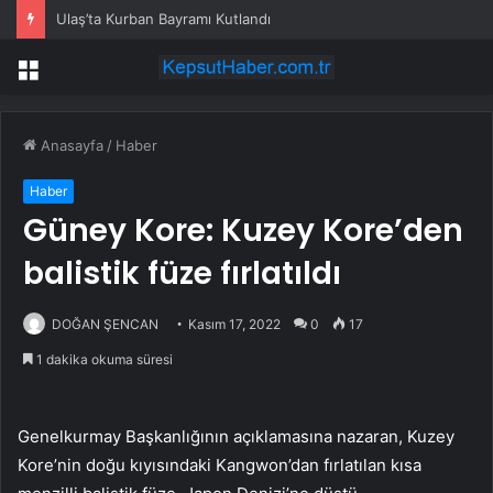
Ulaş’ta Kurban Bayramı Kutlandı
Menü
Anasayfa
/
Haber
Haber
Güney Kore: Kuzey Kore’den
balistik füze fırlatıldı
DOĞAN ŞENCAN
Kasım 17, 2022
0
17
1 dakika okuma süresi
Genelkurmay Başkanlığının açıklamasına nazaran, Kuzey
Kore’nin doğu kıyısındaki Kangwon’dan fırlatılan kısa