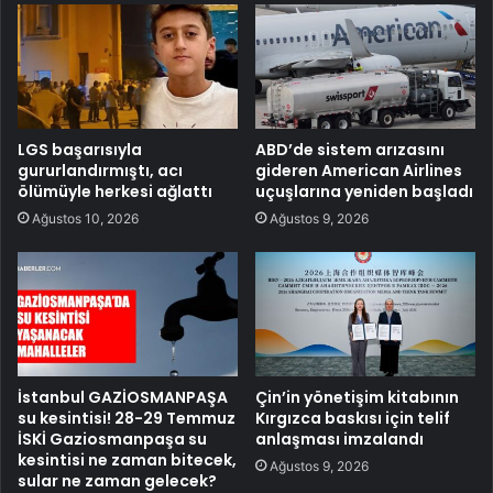
LGS başarısıyla
ABD’de sistem arızasını
gururlandırmıştı, acı
gideren American Airlines
ölümüyle herkesi ağlattı
uçuşlarına yeniden başladı
Ağustos 10, 2026
Ağustos 9, 2026
İstanbul GAZİOSMANPAŞA
Çin’in yönetişim kitabının
su kesintisi! 28-29 Temmuz
Kırgızca baskısı için telif
İSKİ Gaziosmanpaşa su
anlaşması imzalandı
kesintisi ne zaman bitecek,
Ağustos 9, 2026
sular ne zaman gelecek?