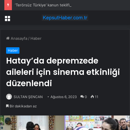
‘Terörsüz Türkiye’ kanun teklifi TBMM’ye sunuldu
Menü
Anasayfa
/
Haber
Haber
Hatay’da depremzede
aileleri için sinema etkinliği
düzenlendi
SULTAN ŞENCAN
Ağustos 6, 2023
0
11
Bir dakikadan az