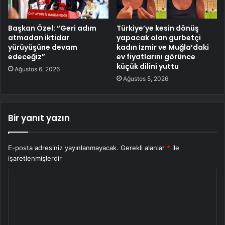
Başkan Özel: “Geri adım
Türkiye’ye kesin dönüş
atmadan iktidar
yapacak olan gurbetçi
yürüyüşüne devam
kadın İzmir ve Muğla’daki
edeceğiz”
ev fiyatlarını görünce
küçük dilini yuttu
Ağustos 6, 2026
Ağustos 5, 2026
Bir yanıt yazın
E-posta adresiniz yayınlanmayacak.
Gerekli alanlar
*
ile
işaretlenmişlerdir
Y
o
r
u