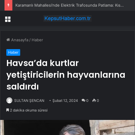
Karamanlı Mahallesi’nde Elektrik Trafosunda Patlama: Kısa Süreli Panik ve Elektrik Kesintisi
Menü
Anasayfa
/
Haber
Haber
Havsa’da kurtlar
yetiştiricilerin hayvanlarına
saldırdı
SULTAN ŞENCAN
Şubat 12, 2024
0
0
2 dakika okuma süresi