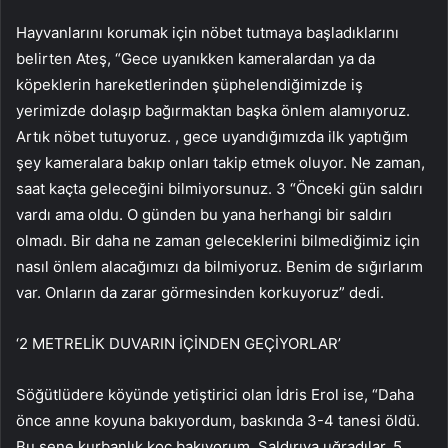
Hayvanlarını korumak için nöbet tutmaya başladıklarını
belirten Ateş, “Gece uyanıkken kameralardan ya da
köpeklerin hareketlerinden şüphelendiğimizde iş
yerimizde dolaşıp bağırmaktan başka önlem alamıyoruz.
Artık nöbet tutuyoruz. , gece uyandığımızda ilk yaptığım
şey kameralara bakıp onları takip etmek oluyor. Ne zaman,
saat kaçta geleceğini bilmiyorsunuz. 3 “Önceki gün saldırı
vardı ama oldu. O günden bu yana herhangi bir saldırı
olmadı. Bir daha ne zaman geleceklerini bilmediğimiz için
nasıl önlem alacağımızı da bilmiyoruz. Benim de sığırlarım
var. Onların da zarar görmesinden korkuyoruz” dedi.
‘2 METRELİK DUVARIN İÇİNDEN GEÇİYORLAR’
Söğütlüdere köyünde yetiştirici olan İdris Erol ise, “Daha
önce anne koyuna bakıyordum, baskında 3-4 tanesi öldü.
Bu sene kurbanlık koç bakıyorum. Saldırıya uğradılar, 5