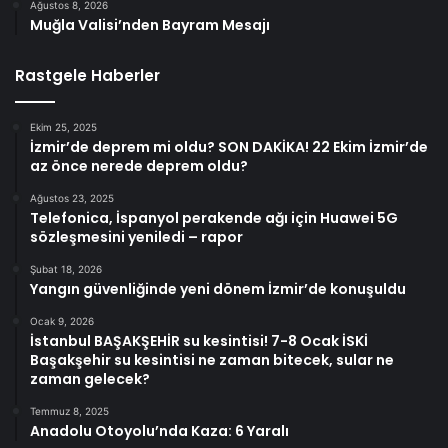
Ağustos 8, 2026
Muğla Valisi’nden Bayram Mesajı
Rastgele Haberler
Ekim 25, 2025
İzmir’de deprem mi oldu? SON DAKİKA! 22 Ekim İzmir’de
az önce nerede deprem oldu?
Ağustos 23, 2025
Telefonica, İspanyol perakende ağı için Huawei 5G
sözleşmesini yeniledi – rapor
Şubat 18, 2026
Yangın güvenliğinde yeni dönem İzmir’de konuşuldu
Ocak 9, 2026
İstanbul BAŞAKŞEHİR su kesintisi! 7-8 Ocak İSKİ
Başakşehir su kesintisi ne zaman bitecek, sular ne
zaman gelecek?
Temmuz 8, 2025
Anadolu Otoyolu’nda Kaza: 6 Yaralı