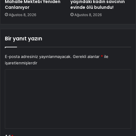
Mahalle Mektebi Yeniden
yaşındaki kadın savcının
Canlanıyor
evinde ölü bulundu!
Ağustos 8, 2026
Ağustos 8, 2026
Bir yanıt yazın
E-posta adresiniz yayınlanmayacak.
Gerekli alanlar
*
ile
işaretlenmişlerdir
Y
o
r
u
m
*