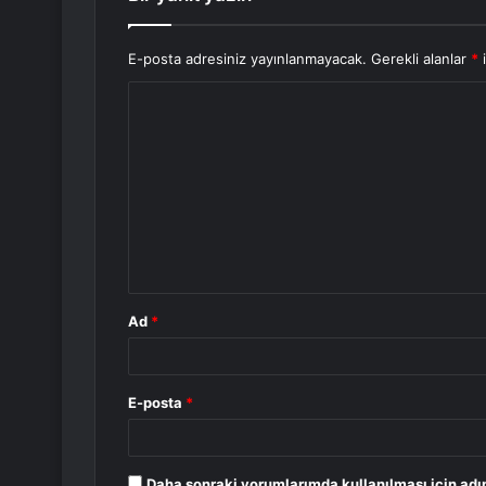
E-posta adresiniz yayınlanmayacak.
Gerekli alanlar
*
i
Y
o
r
u
m
*
Ad
*
E-posta
*
Daha sonraki yorumlarımda kullanılması için adı