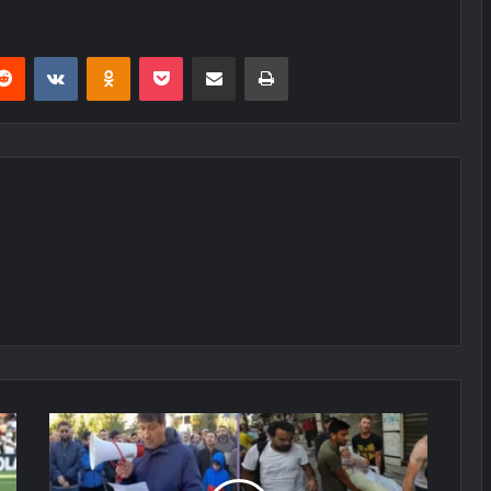
erest
Reddit
VKontakte
Odnoklassniki
Pocket
E-Posta ile paylaş
Yazdır