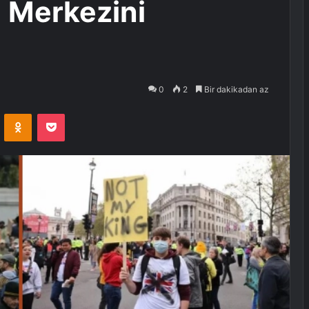
a Merkezini
0
2
Bir dakikadan az
VKontakte
Odnoklassniki
Pocket