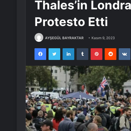
Thales’in Londr
Protesto Etti
AYŞEGÜL BAYRAKTAR
Kasım 9, 2023
Facebook
Twitter
LinkedIn
Tumblr
Pinterest
Reddit