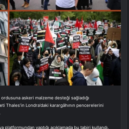
rail ordusuna askeri malzeme desteği sağladığı
ti Thales’in Londra’daki karargâhının pencerelerini
.
ya platformundan yaptığı açıklamada bu tabiri kullandı.