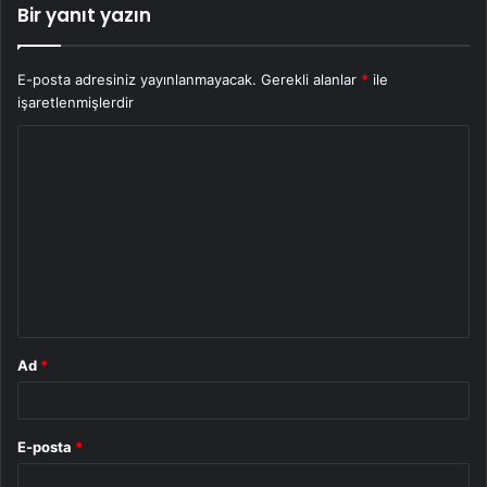
Bir yanıt yazın
E-posta adresiniz yayınlanmayacak.
Gerekli alanlar
*
ile
işaretlenmişlerdir
Y
o
r
u
m
*
Ad
*
E-posta
*