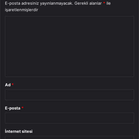
E-posta adresiniz yayınlanmayacak.
Gerekli alanlar
*
ile
işaretlenmişlerdir
Y
o
r
u
m
*
Ad
*
E-posta
*
İnternet sitesi