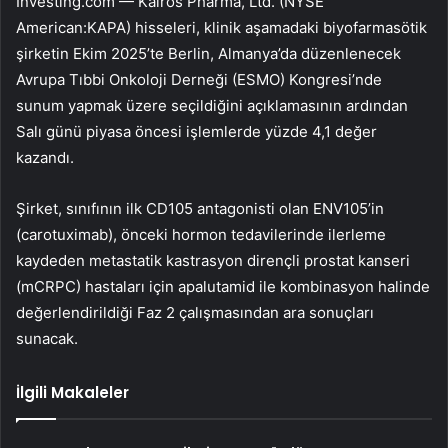
Investing.com —
Kairos Pharma, Ltd. (NYSE
American:KAPA)
hisseleri, klinik aşamadaki biyofarmasötik
şirketin Ekim 2025’te Berlin, Almanya’da düzenlenecek
Avrupa Tıbbi Onkoloji Derneği (ESMO) Kongresi’nde
sunum yapmak üzere seçildiğini açıklamasının ardından
Salı günü piyasa öncesi işlemlerde yüzde 4,1 değer
kazandı.
Şirket, sınıfının ilk CD105 antagonisti olan ENV105’in
(carotuximab), önceki hormon tedavilerinde ilerleme
kaydeden metastatik kastrasyon dirençli prostat kanseri
(mCRPC) hastaları için apalutamid ile kombinasyon halinde
değerlendirildiği Faz 2 çalışmasından ara sonuçları
sunacak.
İlgili Makaleler