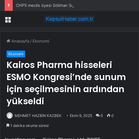
CHP’li meclis üyesi Gökhan Sözbir Erdoğan’a hakaretten tutuklandı
Menü
Anasayfa
/
Ekonomi
Ekonomi
Kairos Pharma hisseleri
ESMO Kongresi’nde sunum
için seçilmesinin ardından
yükseldi
MEHMET HAZBİN KAZBEK
Ekim 9, 2025
0
0
1 dakika okuma süresi