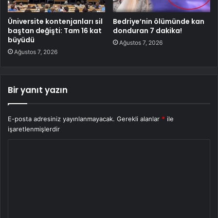
Üniversite kontenjanları sil
Bedriye’nin ölümünde kan
baştan değişti: Tam 16 kat
donduran 7 dakika!
büyüdü
Ağustos 7, 2026
Ağustos 7, 2026
Bir yanıt yazın
E-posta adresiniz yayınlanmayacak.
Gerekli alanlar
*
ile
işaretlenmişlerdir
Y
o
r
u
m