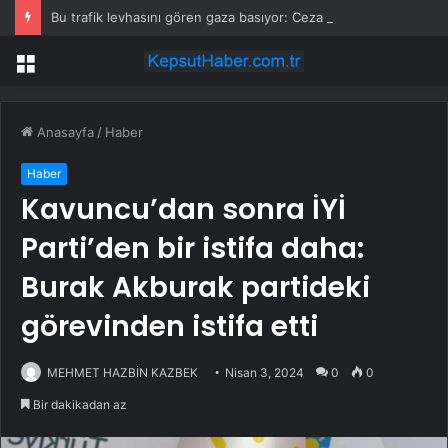
Bu trafik levhasını gören gaza basıyor: Ceza ise saniyeler içinde geliyor
Menü
Anasayfa
/
Haber
Haber
Kavuncu’dan sonra İYİ
Parti’den bir istifa daha:
Burak Akburak partideki
görevinden istifa etti
MEHMET HAZBİN KAZBEK
Nisan 3, 2024
0
0
Bir dakikadan az