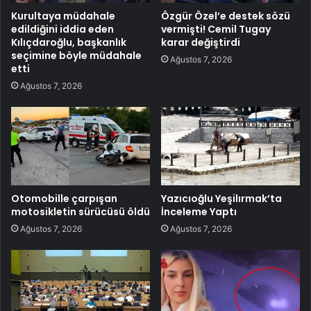
Kurultaya müdahale
Özgür Özel’e destek sözü
edildiğini iddia eden
vermişti! Cemil Tugay
Kılıçdaroğlu, başkanlık
karar değiştirdi
seçimine böyle müdahale
Ağustos 7, 2026
etti
Ağustos 7, 2026
Otomobille çarpışan
Yazıcıoğlu Yeşilırmak’ta
motosikletin sürücüsü öldü
İnceleme Yaptı
Ağustos 7, 2026
Ağustos 7, 2026