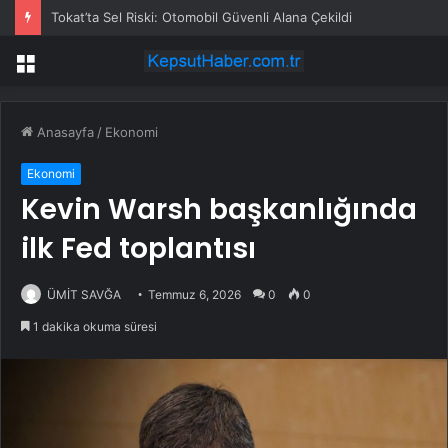
Tokat’ta Sel Riski: Otomobil Güvenli Alana Çekildi
Menü
Anasayfa
/
Ekonomi
Ekonomi
Kevin Warsh başkanlığında
ilk Fed toplantısı
ÜMİT SAVĞA
Temmuz 6, 2026
0
0
1 dakika okuma süresi