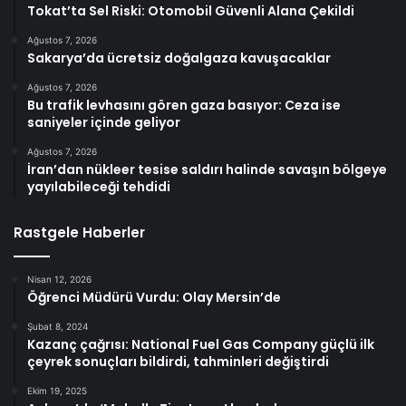
Tokat’ta Sel Riski: Otomobil Güvenli Alana Çekildi
Ağustos 7, 2026
Sakarya’da ücretsiz doğalgaza kavuşacaklar
Ağustos 7, 2026
Bu trafik levhasını gören gaza basıyor: Ceza ise
saniyeler içinde geliyor
Ağustos 7, 2026
İran’dan nükleer tesise saldırı halinde savaşın bölgeye
yayılabileceği tehdidi
Rastgele Haberler
Nisan 12, 2026
Öğrenci Müdürü Vurdu: Olay Mersin’de
Şubat 8, 2024
Kazanç çağrısı: National Fuel Gas Company güçlü ilk
çeyrek sonuçları bildirdi, tahminleri değiştirdi
Ekim 19, 2025