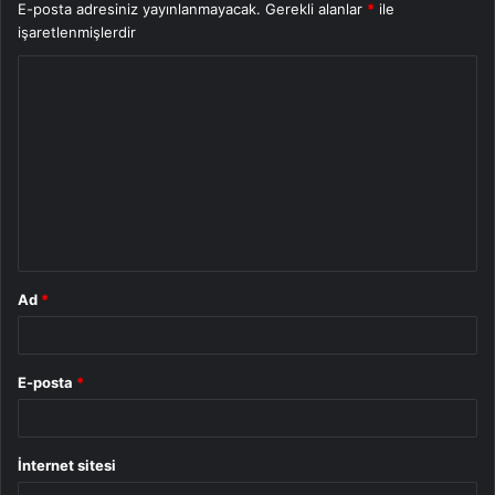
E-posta adresiniz yayınlanmayacak.
Gerekli alanlar
*
ile
işaretlenmişlerdir
Y
o
r
u
m
*
Ad
*
E-posta
*
İnternet sitesi