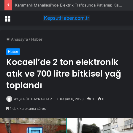
Karamanlı Mahallesi’nde Elektrik Trafosunda Patlama: Kısa Süreli Panik ve Elektrik Kesintisi
Menü
Anasayfa
/
Haber
Haber
Kocaeli’de 2 ton elektronik
atık ve 700 litre bitkisel yağ
toplandı
AYŞEGÜL BAYRAKTAR
Kasım 6, 2023
0
0
1 dakika okuma süresi