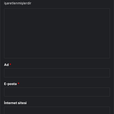
işaretlenmişlerdir
Y
o
r
u
m
*
Ad
*
E-posta
*
İnternet sitesi