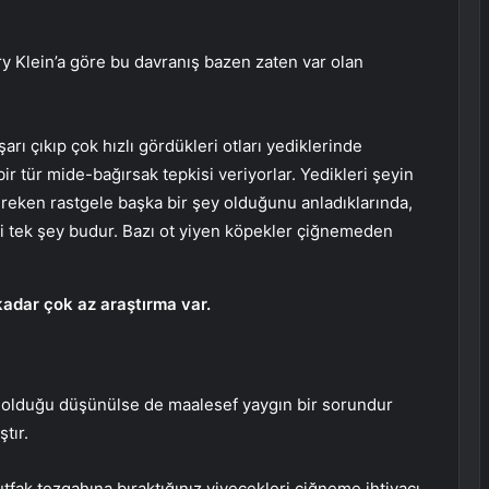
ry Klein’a göre bu davranış bazen zaten var olan
arı çıkıp çok hızlı gördükleri otları yediklerinde
ir tür mide-bağırsak tepkisi veriyorlar. Yedikleri şeyin
eken rastgele başka bir şey olduğunu anladıklarında,
eri tek şey budur. Bazı ot yiyen köpekler çiğnemeden
kadar çok az araştırma var.
ı olduğu düşünülse de maalesef yaygın bir sorundur
tır.
tfak tezgahına bıraktığınız yiyecekleri çiğneme ihtiyacı