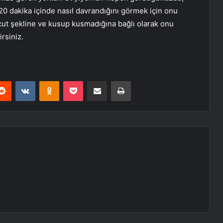
20 dakika içinde nasıl davrandığını görmek için onu
ücut şekline ve kusup kusmadığına bağlı olarak onu
rsiniz.
erest
Reddit
VKontakte
Odnoklassniki
Pocket
E-Posta ile paylaş
Yazdır