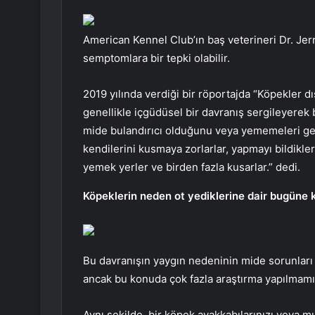
American Kennel Club’ın baş veterineri Dr. Jer
semptomlara bir tepki olabilir.
2019 yılında verdiği bir röportajda “Köpekler dış
genellikle içgüdüsel bir davranış sergileyerek b
mide bulandırıcı olduğunu veya yememeleri ger
kendilerini kusmaya zorlarlar, yapmayı bildikl
yemek yerler ve birden fazla kusarlar.” dedi.
Köpeklerin neden ot yediklerine dair bugüne 
Bu davranışın yaygın nedeninin mide sorunlar
ancak bu konuda çok fazla araştırma yapılmamış
Aynı şekilde, bir köpek ayakkabılarınızı veya mu