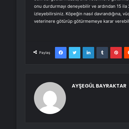
onu durdurmayı deneyebilir ve ardından 15 ila 
izleyebilirsiniz. Köpeğin nasıl davrandığına, v
veterinere götürüp götürmemeye karar verebili
Facebook
Twitter
LinkedIn
Tumblr
Pint
Paylaş
AYŞEGÜL BAYRAKTAR