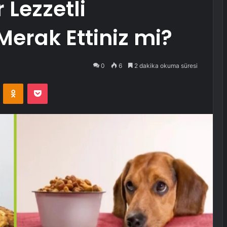
Lezzetli
erak Ettiniz mi?
0
6
2 dakika okuma süresi
VKontakte
Odnoklassniki
Pocket