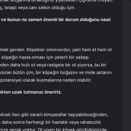
ç, telaşlı veya canı sıkkın olduğu için.
ini ve bunun ne zaman önemli bir durum olduğunu nasıl
tmek gerekir. Köpekler omnivordur, yani hem et hem ot
r köpeğin hasta olması için yeterli bir sebep
en daha hızlı ot veya rastgele bir ot yiyorsa, bu bir
 Yutulan bütün çim, bir köpeğin boğazını ve mide astarını
​​potansiyel olarak kusmalarına neden olabilir.
ten uzak tutmanızı öneririz.
öcek ilacı gibi zararlı kimyasallar taşıyabileceğinden,
 daha sonra herhangi bir hastalık veya rahatsızlık
nize gerek yoktur. Ot yiyen bir köpek gördüğünüzde,