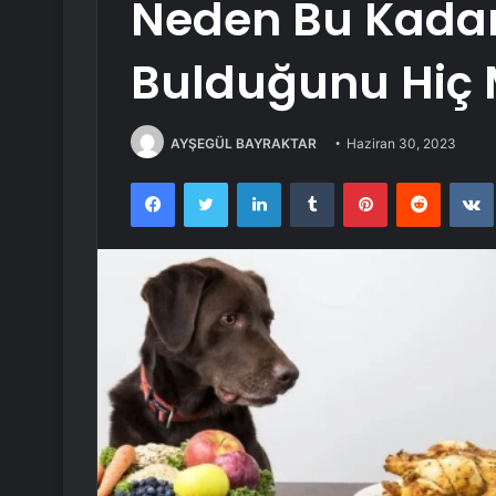
Neden Bu Kadar 
Bulduğunu Hiç M
AYŞEGÜL BAYRAKTAR
Haziran 30, 2023
Facebook
Twitter
LinkedIn
Tumblr
Pinterest
Reddit