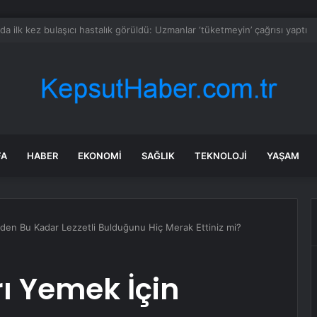
e kontenjanları sil baştan değişti: Tam 16 kat büyüdü
FA
HABER
EKONOMI
SAĞLIK
TEKNOLOJI
YAŞAM
eden Bu Kadar Lezzetli Bulduğunu Hiç Merak Ettiniz mi?
rı Yemek İçin