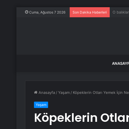
Üniversit
Cuma, Ağustos 7 2026
Son Dakika Haberleri
ANASAY
Anasayfa
/
Yaşam
/
Köpeklerin Otları Yemek İçin N
Yaşam
Köpeklerin Otla