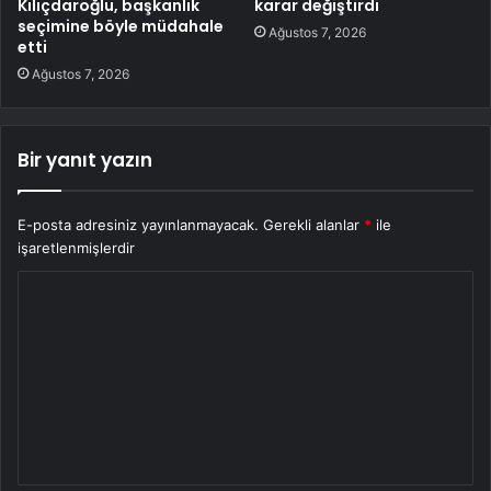
Kılıçdaroğlu, başkanlık
karar değiştirdi
seçimine böyle müdahale
Ağustos 7, 2026
etti
Ağustos 7, 2026
Bir yanıt yazın
E-posta adresiniz yayınlanmayacak.
Gerekli alanlar
*
ile
işaretlenmişlerdir
Y
o
r
u
m
*