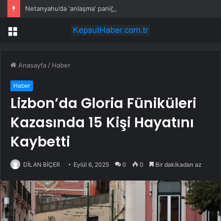
Netanyahu’da ‘anlaşma’ paniği: Koalisyon ortaklarını ‘acil’ toplantıya çağırdı
Menü
Anasayfa
/
Haber
Haber
Lizbon’da Gloria Füniküleri
Kazasında 15 Kişi Hayatını
Kaybetti
DİLAN BİÇER
Eylül 6, 2025
0
0
Bir dakikadan az