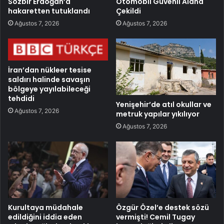
Sözbir Erdoğan’a
Otomobil Güvenli Alana
hakaretten tutuklandı
Çekildi
Ağustos 7, 2026
Ağustos 7, 2026
İran’dan nükleer tesise
saldırı halinde savaşın
bölgeye yayılabileceği
tehdidi
Yenişehir’de atıl okullar ve
Ağustos 7, 2026
metruk yapılar yıkılıyor
Ağustos 7, 2026
Kurultaya müdahale
Özgür Özel’e destek sözü
edildiğini iddia eden
vermişti! Cemil Tugay