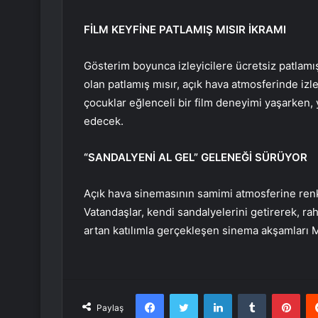
FİLM KEYFİNE PATLAMIŞ MISIR İKRAMI
Gösterim boyunca izleyicilere ücretsiz patlamı
olan patlamış mısır, açık hava atmosferinde izle
çocuklar eğlenceli bir film deneyimi yaşarken, y
edecek.
“SANDALYENİ AL GEL” GELENEĞİ SÜRÜYOR
Açık hava sinemasının samimi atmosferine renk
Vatandaşlar, kendi sandalyelerini getirerek, ra
artan katılımla gerçekleşen sinema akşamları M
Facebook
Twitter
LinkedIn
Tumblr
Pint
Paylaş