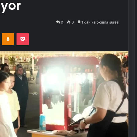
iyor
0
0
1 dakika okuma süresi
VKontakte
Odnoklassniki
Pocket