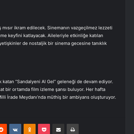
ş mısır ikram edilecek. Sinemanın vazgeçilmez lezzeti
me keyfini katlayacak. Aileleriyle etkinliğe katılan
etişkinler de nostaljik bir sinema gecesine tanıklık
 katan “Sandalyeni Al Gel” geleneği de devam ediyor.
hat bir ortamda film izleme şansı buluyor. Her hafta
illi İrade Meydanı’nda müthiş bir ambiyans oluşturuyor.
erest
Reddit
VKontakte
Odnoklassniki
Pocket
E-Posta ile paylaş
Yazdır