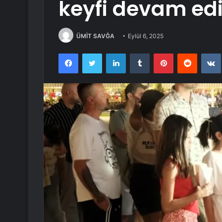
keyfi devam ed
ÜMİT SAVĞA
Eylül 6, 2025
Facebook
Twitter
LinkedIn
Tumblr
Pinterest
Reddit