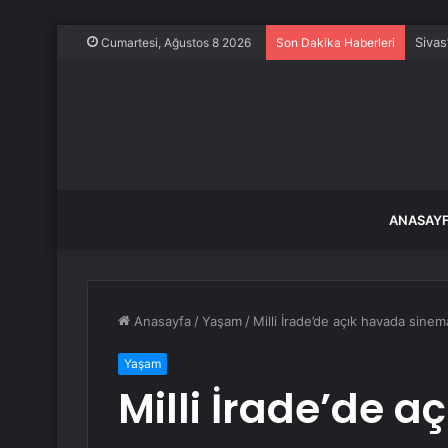
Sivas
Cumartesi, Ağustos 8 2026
Son Dakika Haberleri
ANASAY
Anasayfa
/
Yaşam
/
Milli İrade’de açık havada sine
Yaşam
Milli İrade’de 