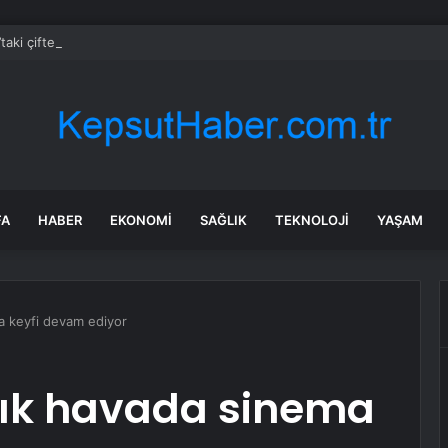
’taki çifte cinayette şok gelişme: 6 yıldır aranan babanın kemikleri bulun
FA
HABER
EKONOMI
SAĞLIK
TEKNOLOJI
YAŞAM
ma keyfi devam ediyor
açık havada sinema