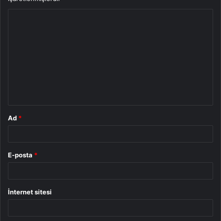
Y
o
r
u
m
*
Ad
*
E-posta
*
İnternet sitesi