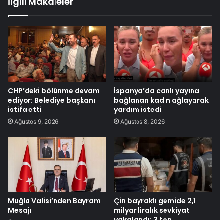
İlgili Makaleler
CHP’deki bölünme devam
İspanya’da canlı yayına
ediyor: Belediye başkanı
bağlanan kadın ağlayarak
istifa etti
yardım istedi
Ağustos 9, 2026
Ağustos 8, 2026
Muğla Valisi’nden Bayram
Çin bayraklı gemide 2,1
Mesajı
milyar liralık sevkiyat
yakalandı: 3 ton