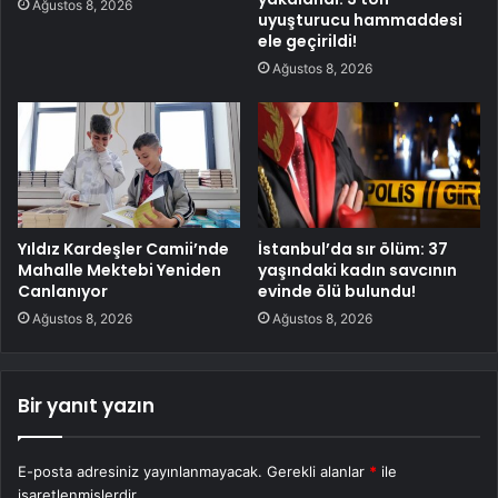
Ağustos 8, 2026
uyuşturucu hammaddesi
ele geçirildi!
Ağustos 8, 2026
Yıldız Kardeşler Camii’nde
İstanbul’da sır ölüm: 37
Mahalle Mektebi Yeniden
yaşındaki kadın savcının
Canlanıyor
evinde ölü bulundu!
Ağustos 8, 2026
Ağustos 8, 2026
Bir yanıt yazın
E-posta adresiniz yayınlanmayacak.
Gerekli alanlar
*
ile
işaretlenmişlerdir