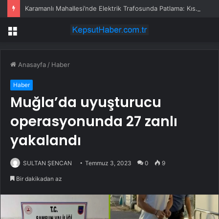
Karamanlı Mahallesi’nde Elektrik Trafosunda Patlama: Kısa Süreli Panik ve Elektrik Kesintisi
Menü
Anasayfa
/
Haber
Haber
Muğla’da uyuşturucu
operasyonunda 27 zanlı
yakalandı
SULTAN ŞENCAN
Temmuz 3, 2023
0
9
Bir dakikadan az