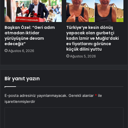
Başkan Özel: “Geri adım
Türkiye’ye kesin dönüş
atmadan iktidar
yapacak olan gurbetçi
yürüyüşüne devam
kadın İzmir ve Muğla’daki
edeceğiz”
ev fiyatlarını görünce
küçük dilini yuttu
Ağustos 6, 2026
Ağustos 5, 2026
Bir yanıt yazın
E-posta adresiniz yayınlanmayacak.
Gerekli alanlar
*
ile
işaretlenmişlerdir
Y
o