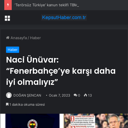
‘Terörsüz Türkiye’ kanun teklifi TBMM’ye sunuldu
Menü
Anasayfa
/
Haber
Haber
Naci Ünüvar:
“Fenerbahçe’ye karşı daha
iyi olmalıyız”
DOĞAN ŞENCAN
Ocak 7, 2023
0
13
1 dakika okuma süresi