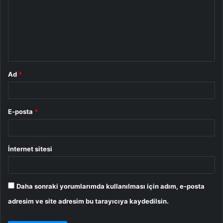
r
u
m
*
Ad
*
E-posta
*
İnternet sitesi
Daha sonraki yorumlarımda kullanılması için adım, e-posta
adresim ve site adresim bu tarayıcıya kaydedilsin.