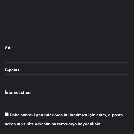
r
u
m
*
Ad
*
E-posta
*
İnternet sitesi
Daha sonraki yorumlarımda kullanılması için adım, e-posta
adresim ve site adresim bu tarayıcıya kaydedilsin.