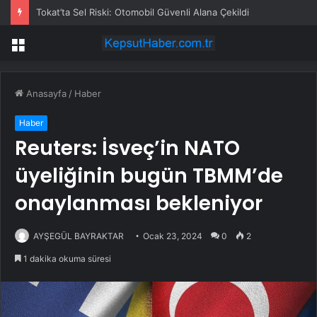
Tokat’ta Sel Riski: Otomobil Güvenli Alana Çekildi
Menü
Anasayfa
/
Haber
Haber
Reuters: İsveç’in NATO
üyeliğinin bugün TBMM’de
onaylanması bekleniyor
AYŞEGÜL BAYRAKTAR
Ocak 23, 2024
0
2
1 dakika okuma süresi