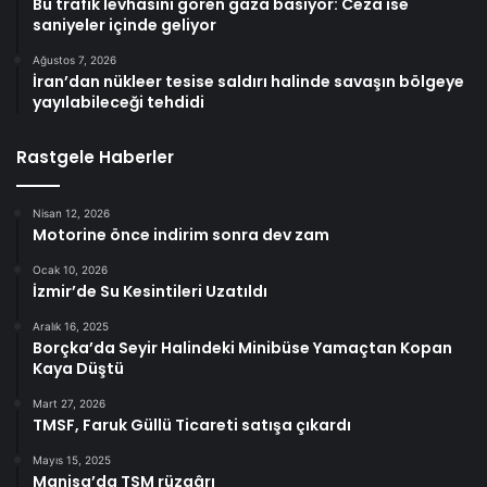
Bu trafik levhasını gören gaza basıyor: Ceza ise
saniyeler içinde geliyor
Ağustos 7, 2026
İran’dan nükleer tesise saldırı halinde savaşın bölgeye
yayılabileceği tehdidi
Rastgele Haberler
Nisan 12, 2026
Motorine önce indirim sonra dev zam
Ocak 10, 2026
İzmir’de Su Kesintileri Uzatıldı
Aralık 16, 2025
Borçka’da Seyir Halindeki Minibüse Yamaçtan Kopan
Kaya Düştü
Mart 27, 2026
TMSF, Faruk Güllü Ticareti satışa çıkardı
Mayıs 15, 2025
Manisa’da TSM rüzgârı