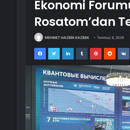
Ekonomi Forum
Rosatom’dan Te
MEHMET HAZBİN KAZBEK
Temmuz 6, 2026
Facebook
Twitter
LinkedIn
Tumblr
Pinterest
Reddit