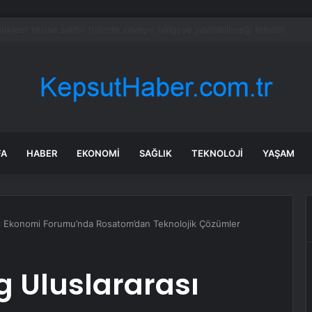
’de atıl okullar ve metruk yapılar yıkılıyor
FA
HABER
EKONOMI
SAĞLIK
TEKNOLOJI
YAŞAM
sı Ekonomi Forumu’nda Rosatom’dan Teknolojik Çözümler
g Uluslararası