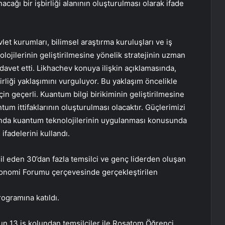
ağı bir işbirliği alanının oluşturulması olarak ifade
 kurumları, bilimsel araştırma kuruluşları ve iş
ojilerinin geliştirilmesine yönelik stratejinin uzman
vet etti. Likhachev konuya ilişkin açıklamasında,
irliği yaklaşımını vurguluyor. Bu yaklaşım öncelikle
in geçerli. Kuantum bilgi birikiminin geliştirilmesine
tum ittifaklarının oluşturulması olacaktır. Güçlerimizi
manda kuantum teknolojilerinin uygulanması konusunda
ifadelerini kullandı.
l eden 30’dan fazla temsilci ve genç liderden oluşan
konomi Forumu çerçevesinde gerçekleştirilen
ogramına katıldı.
n 13 iş kolundan temsilciler ile Rosatom Öğrenci