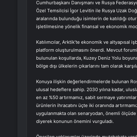
Cumhurbaşkanı Danışmanı ve Rusya Federasyonu
Özel Temsilcisi İgor Levitin ile Rusya Uzak D
aralarında bulunduğu isimlerin de katıldığı ot
işletilmesine yönelik finansal ve ekonomik mode
Katılımcılar, Arktik’te ekonomik ve altyapısal işb
platform oluşturulmasını önerdi. Mevcut forumla
bulunulan koşullarda, Kuzey Deniz Yolu boyunca
bölge dışı ülkelerin çıkarlarını tam olarak karşıl
Konuya ilişkin değerlendirmelerde bulunan Ro
ulusal hedeflere sahip. 2030 yılına kadar, ulus
en az %50 artırmamız, sabit sermaye yatırımlar
ürünlerin ihracatını üçte iki oranında artırmam
uygulanmakta olan senaryodan, önemli ölçüde d
diyerek konunun önemini vurguladı.
Önerilen yaklaşımlar üzerinde mutabakata varı