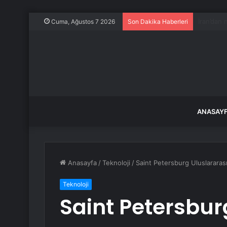
Yenişehir
Cuma, Ağustos 7 2026
Son Dakika Haberleri
ANASAY
Anasayfa
/
Teknoloji
/
Saint Petersburg Uluslarara
Teknoloji
Saint Petersbur