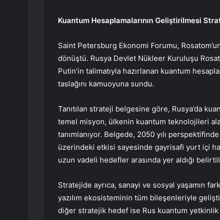
Kuantum Hesaplamalarının Geliştirilmesi Strat
Saint Petersburg Ekonomi Forumu, Rosatom’un tek
dönüştü. Rusya Devlet Nükleer Kuruluşu Rosa
Putin’in talimatıyla hazırlanan kuantum hesaplam
taslağını kamuoyuna sundu.
Tanıtılan strateji belgesine göre, Rusya’da kua
temel misyon, ülkenin kuantum teknolojileri al
tanımlanıyor. Belgede, 2050 yılı perspektifind
üzerindeki etkisi sayesinde gayrisafi yurt içi 
uzun vadeli hedefler arasında yer aldığı belirtil
Stratejide ayrıca, sanayi ve sosyal yaşamın far
yazılım ekosisteminin tüm bileşenleriyle gelişti
diğer stratejik hedef ise Rus kuantum yetkinlik