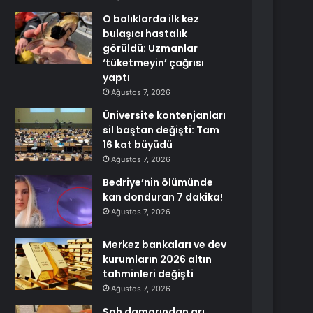
O balıklarda ilk kez
bulaşıcı hastalık
görüldü: Uzmanlar
‘tüketmeyin’ çağrısı
yaptı
Ağustos 7, 2026
Üniversite kontenjanları
sil baştan değişti: Tam
16 kat büyüdü
Ağustos 7, 2026
Bedriye’nin ölümünde
kan donduran 7 dakika!
Ağustos 7, 2026
Merkez bankaları ve dev
kurumların 2026 altın
tahminleri değişti
Ağustos 7, 2026
Şah damarından arı