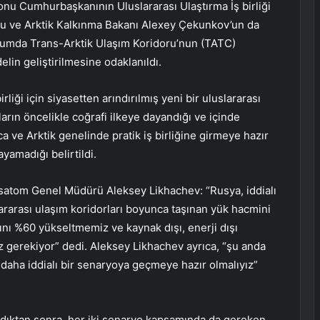
 Cumhurbaşkanının Uluslararası Ulaştırma İş birliği
oğu ve Arktik Kalkınma Bakanı Alexey Çekunkov’un da
urumda Trans-Arktik Ulaşım Koridoru’nun (TATC)
lin geliştirilmesine odaklanıldı.
irliği için siyasetten arındırılmış yeni bir uluslararası
rın öncelikle coğrafi ilkeye dayandığı ve içinde
 ve Arktik genelinde pratik iş birliğine girmeye hazır
ayamadığı belirtildi.
satom Genel Müdürü Aleksey Likhachev: “Rusya, iddialı
lararası ulaşım koridorları boyunca taşınan yük hacmini
ını %60 yükseltmemiz ve kaynak dışı, enerji dışı
ız gerekiyor” dedi. Aleksey Likhachev ayrıca, “şu anda
aha iddialı bir senaryoya geçmeye hazır olmalıyız”
ldıktan sonra, her iki senaryo kapsamında da gereken