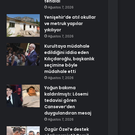
tehdidi
Ağustos 7, 2026
Yenişehir’de atıl okullar
ve metruk yapılar
yıkılıyor
Ağustos 7, 2026
Kurultaya müdahale
edildiğini iddia eden
Kılıçdaroğlu, başkanlık
seçimine böyle
müdahale etti
Ağustos 7, 2026
Yoğun bakıma
kaldırılmıştı: Lösemi
tedavisi gören
Cansever’den
duygulandıran mesaj
Ağustos 7, 2026
Özgür Özel’e destek