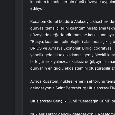
kuantum teknolojilerinin öncü düzeyde uygulanac
ediliyor.
Rosatom Genel Müdürü Aleksey Likhachev, devlet
dünyası temsilcilerini kuantum hesaplama teknol
düzeyinde değerlendirilmesine katkı sunmaya da
“Rusya, kuantum teknolojileri alanında açık iş b
BRICS ve Avrasya Ekonomik Birliği coğrafyası iç
yönelik gelecekteki katkımız, geniş ölçekli kuan
birleştirerek yalnızca eksiksiz değil, aynı za
dünyanın en güçlü ekosistemini oluşturabiliriz” 
Ayrıca Rosatom, nükleer enerji sektörünü temsi
delegasyonla Saint Petersburg Uluslararası E
Uluslararası Gençlik Günü “Geleceğin Günü” pr
Nükleer sektör gençlik delegasyonu, Rosatom’u