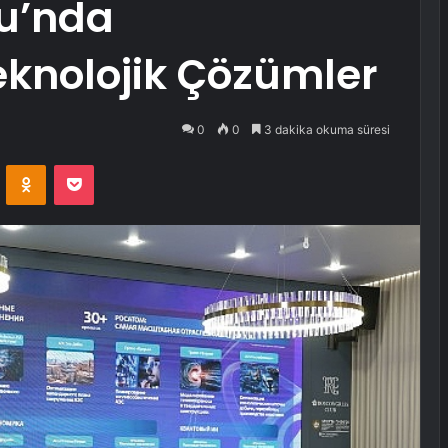
u’nda
knolojik Çözümler
0
0
3 dakika okuma süresi
VKontakte
Odnoklassniki
Pocket