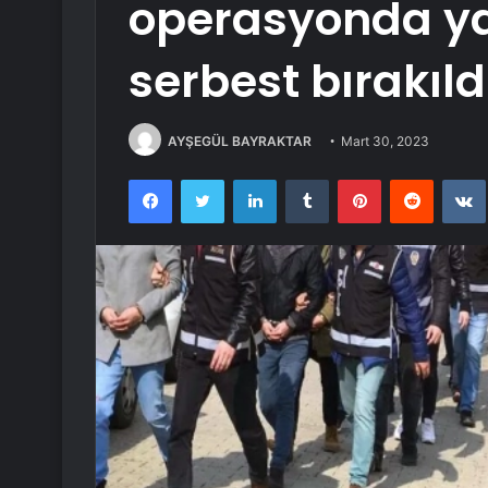
operasyonda ya
serbest bırakıld
AYŞEGÜL BAYRAKTAR
Mart 30, 2023
Facebook
Twitter
LinkedIn
Tumblr
Pinterest
Reddit