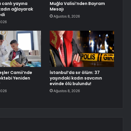
 canlı yayına
Muğla Valisi’nden Bayram
kadın ağlayarak
Mesajı
edi
Ağustos 8, 2026
2026
deşler Camii’nde
İstanbul’da sır ölüm: 37
ktebi Yeniden
yaşındaki kadın savcının
r
evinde ölü bulundu!
2026
Ağustos 8, 2026