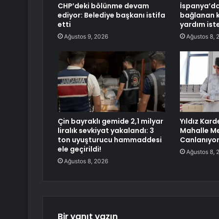
CHP’deki bölünme devam
İspanya’da
ediyor: Belediye başkanı istifa
bağlanan 
etti
yardım ist
Ağustos 9, 2026
Ağustos 8, 
Çin bayraklı gemide 2,1 milyar
Yıldız Kar
liralık sevkiyat yakalandı: 3
Mahalle Me
ton uyuşturucu hammaddesi
Canlanıyo
ele geçirildi!
Ağustos 8, 
Ağustos 8, 2026
Bir yanıt yazın