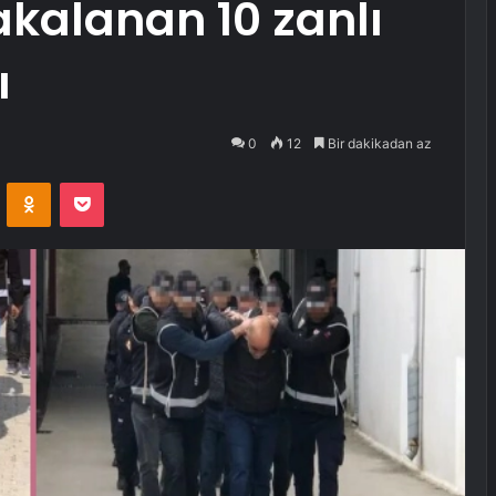
kalanan 10 zanlı
ı
0
12
Bir dakikadan az
VKontakte
Odnoklassniki
Pocket