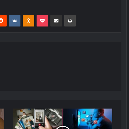
erest
Reddit
VKontakte
Odnoklassniki
Pocket
E-Posta ile paylaş
Yazdır