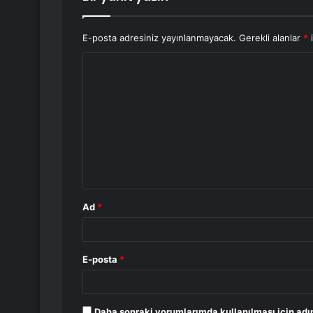
E-posta adresiniz yayınlanmayacak.
Gerekli alanlar
*
i
Y
o
r
u
m
*
Ad
*
E-posta
*
Daha sonraki yorumlarımda kullanılması için adı