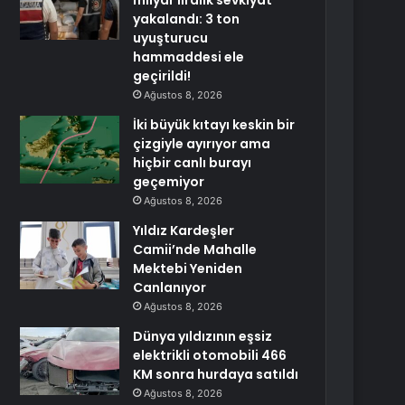
milyar liralık sevkiyat
yakalandı: 3 ton
uyuşturucu
hammaddesi ele
geçirildi!
Ağustos 8, 2026
İki büyük kıtayı keskin bir
çizgiyle ayırıyor ama
hiçbir canlı burayı
geçemiyor
Ağustos 8, 2026
Yıldız Kardeşler
Camii’nde Mahalle
Mektebi Yeniden
Canlanıyor
Ağustos 8, 2026
Dünya yıldızının eşsiz
elektrikli otomobili 466
KM sonra hurdaya satıldı
Ağustos 8, 2026