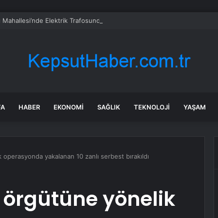
 Mahallesi’nde Elektrik Trafosunda Patlama: Kısa Süreli Panik ve Elektrik 
FA
HABER
EKONOMI
SAĞLIK
TEKNOLOJI
YAŞAM
 operasyonda yakalanan 10 zanlı serbest bırakıldı
 örgütüne yönelik