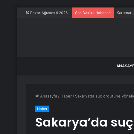
Karamanlı
Pazar, Ağustos 9 2026
Son Dakika Haberleri
ANASAY
Anasayfa
/
Haber
/
Sakarya’da suç örgütüne yönelik
Haber
Sakarya’da suç