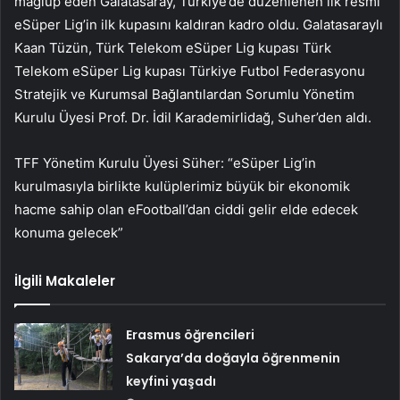
mağlup eden Galatasaray, Türkiye’de düzenlenen ilk resmi
eSüper Lig’in ilk kupasını kaldıran kadro oldu. Galatasaraylı
Kaan Tüzün, Türk Telekom eSüper Lig kupası Türk
Telekom eSüper Lig kupası Türkiye Futbol Federasyonu
Stratejik ve Kurumsal Bağlantılardan Sorumlu Yönetim
Kurulu Üyesi Prof. Dr. İdil Karademirlidağ, Suher’den aldı.
TFF Yönetim Kurulu Üyesi Süher: “eSüper Lig’in
kurulmasıyla birlikte kulüplerimiz büyük bir ekonomik
hacme sahip olan eFootball’dan ciddi gelir elde edecek
konuma gelecek”
İlgili Makaleler
Erasmus öğrencileri
Sakarya’da doğayla öğrenmenin
keyfini yaşadı