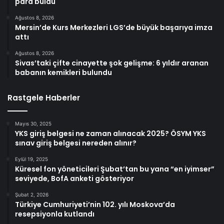
para buldu
Ağustos 8, 2026
Mersin’de Kurs Merkezleri LGS’de büyük başarıya imza
attı
Ağustos 8, 2026
Sivas’taki çifte cinayette şok gelişme: 6 yıldır aranan
babanın kemikleri bulundu
Rastgele Haberler
Mayıs 30, 2025
YKS giriş belgesi ne zaman alınacak 2025? ÖSYM YKS
sınav giriş belgesi nereden alınır?
Eylül 19, 2025
Küresel fon yöneticileri Şubat’tan bu yana “en iyimser”
seviyede, BofA anketi gösteriyor
Şubat 2, 2026
Türkiye Cumhuriyeti’nin 102. yılı Moskova’da
resepsiyonla kutlandı