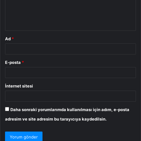
u
m
*
Ad
*
E-posta
*
İnternet sitesi
Daha sonraki yorumlarımda kullanılması için adım, e-posta
adresim ve site adresim bu tarayıcıya kaydedilsin.