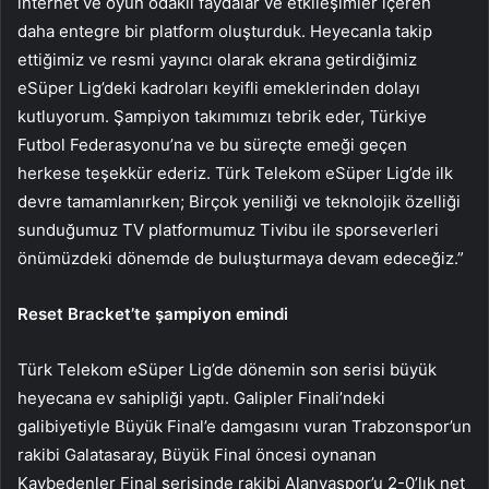
internet ve oyun odaklı faydalar ve etkileşimler içeren
daha entegre bir platform oluşturduk. Heyecanla takip
ettiğimiz ve resmi yayıncı olarak ekrana getirdiğimiz
eSüper Lig’deki kadroları keyifli emeklerinden dolayı
kutluyorum. Şampiyon takımımızı tebrik eder, Türkiye
Futbol Federasyonu’na ve bu süreçte emeği geçen
herkese teşekkür ederiz. Türk Telekom eSüper Lig’de ilk
devre tamamlanırken; Birçok yeniliği ve teknolojik özelliği
sunduğumuz TV platformumuz Tivibu ile sporseverleri
önümüzdeki dönemde de buluşturmaya devam edeceğiz.”
Reset Bracket’te şampiyon emindi
Türk Telekom eSüper Lig’de dönemin son serisi büyük
heyecana ev sahipliği yaptı. Galipler Finali’ndeki
galibiyetiyle Büyük Final’e damgasını vuran Trabzonspor’un
rakibi Galatasaray, Büyük Final öncesi oynanan
Kaybedenler Final serisinde rakibi Alanyaspor’u 2-0’lık net