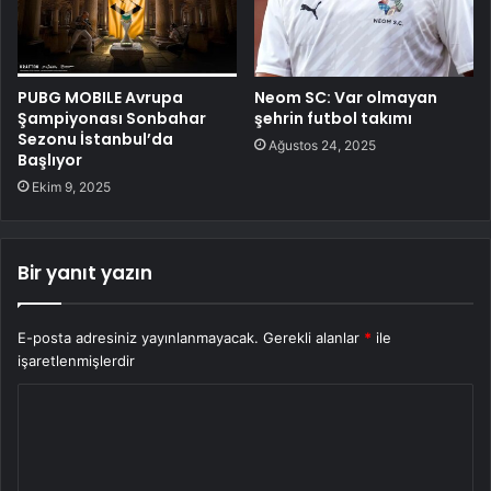
PUBG MOBILE Avrupa
Neom SC: Var olmayan
Şampiyonası Sonbahar
şehrin futbol takımı
Sezonu İstanbul’da
Ağustos 24, 2025
Başlıyor
Ekim 9, 2025
Bir yanıt yazın
E-posta adresiniz yayınlanmayacak.
Gerekli alanlar
*
ile
işaretlenmişlerdir
Y
o
r