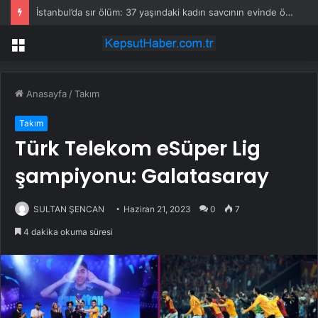
İstanbul’da sır ölüm: 37 yaşındaki kadın savcının evinde ölü bulundu!
Menü
Anasayfa
/
Takım
Takım
Türk Telekom eSüper Lig
şampiyonu: Galatasaray
SULTAN ŞENCAN
Haziran 21, 2023
0
7
4 dakika okuma süresi