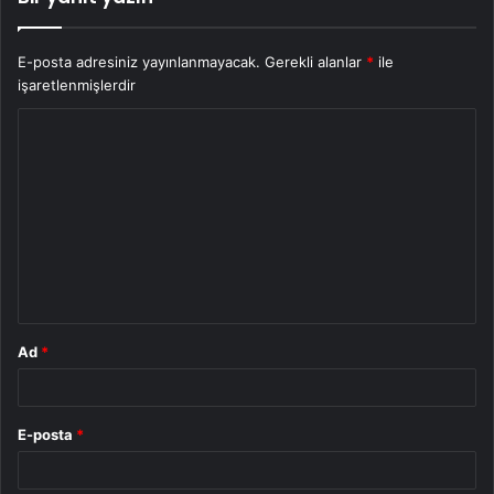
E-posta adresiniz yayınlanmayacak.
Gerekli alanlar
*
ile
işaretlenmişlerdir
Y
o
r
u
m
*
Ad
*
E-posta
*