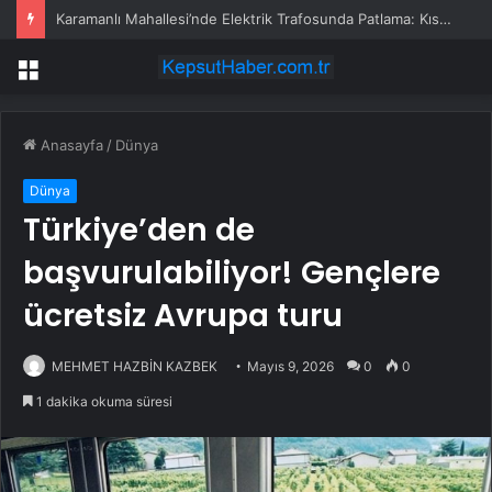
Karamanlı Mahallesi’nde Elektrik Trafosunda Patlama: Kısa Süreli Panik ve Elektrik Kesintisi
Menü
Anasayfa
/
Dünya
Dünya
Türkiye’den de
başvurulabiliyor! Gençlere
ücretsiz Avrupa turu
MEHMET HAZBİN KAZBEK
Mayıs 9, 2026
0
0
1 dakika okuma süresi