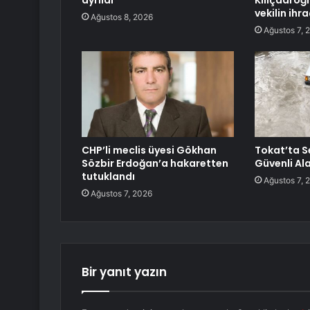
ayrıldı
Kılıçdaroğl
vekilin ihr
Ağustos 8, 2026
Ağustos 7, 
CHP’li meclis üyesi Gökhan
Tokat’ta S
Sözbir Erdoğan’a hakaretten
Güvenli Al
tutuklandı
Ağustos 7, 
Ağustos 7, 2026
Bir yanıt yazın