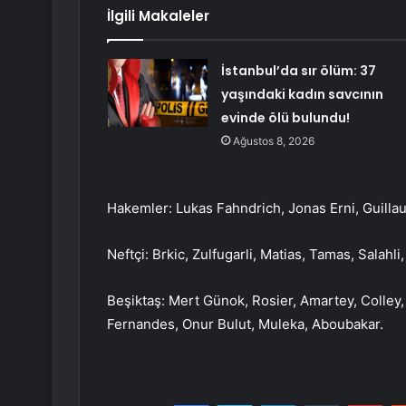
İlgili Makaleler
İstanbul’da sır ölüm: 37
yaşındaki kadın savcının
evinde ölü bulundu!
Ağustos 8, 2026
Hakemler: Lukas Fahndrich, Jonas Erni, Guillau
Neftçi: Brkic, Zulfugarli, Matias, Tamas, Salahl
Beşiktaş: Mert Günok, Rosier, Amartey, Colle
Fernandes, Onur Bulut, Muleka, Aboubakar.
Facebook
Twitter
LinkedIn
Tumblr
Pint