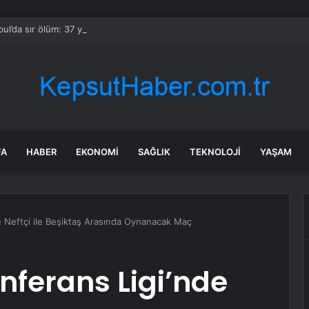
bul’da sır ölüm: 37 yaşındaki kadın savcının evinde ölü bulundu!
FA
HABER
EKONOMI
SAĞLIK
TEKNOLOJI
YAŞAM
 Neftçi ile Beşiktaş Arasında Oynanacak Maç
ferans Ligi’nde