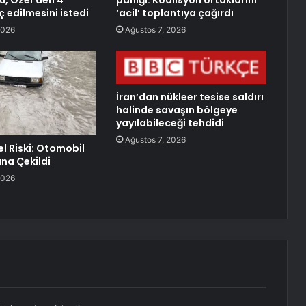
u, Özel’den 4
paniği: Koalisyon ortaklarını
aç edilmesini istedi
‘acil’ toplantıya çağırdı
2026
Ağustos 7, 2026
İran’dan nükleer tesise saldırı
halinde savaşın bölgeye
yayılabileceği tehdidi
Ağustos 7, 2026
el Riski: Otomobil
ana Çekildi
2026