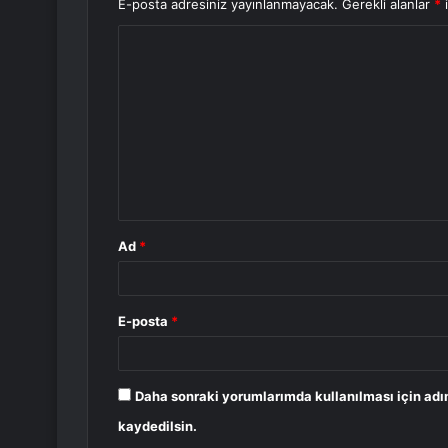
E-posta adresiniz yayınlanmayacak.
Gerekli alanlar
*
i
Y
o
r
u
m
*
Ad
*
E-posta
*
Daha sonraki yorumlarımda kullanılması için adı
kaydedilsin.