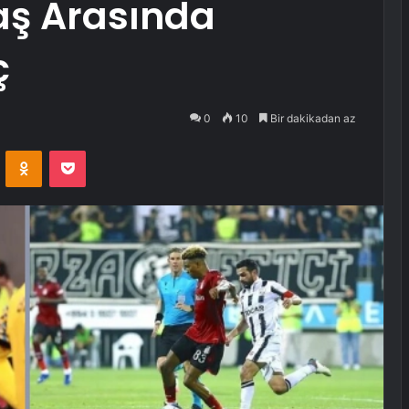
taş Arasında
ç
0
10
Bir dakikadan az
VKontakte
Odnoklassniki
Pocket