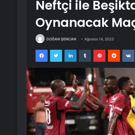
Neftçi ile Beşik
Oynanacak Ma
DOĞAN ŞENCAN
Ağustos 14, 2023
Facebook
Twitter
LinkedIn
Tumblr
Pinterest
Reddit