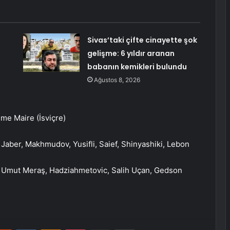
Sivas’taki çifte cinayette şok
gelişme: 6 yıldır aranan
babanın kemikleri bulundu
Ağustos 8, 2026
me Maire (İsviçre)
i, Jaber, Makhmudov, Yusifli, Saief, Shinyashiki, Lebon
y, Umut Meraş, Hadziahmetovic, Salih Uçan, Gedson
erest
Reddit
VKontakte
Odnoklassniki
Pocket
E-Posta ile paylaş
Yazdır