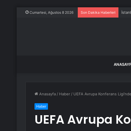
İstan
Cumartesi, Ağustos 8 2026
Son Dakika Haberleri
ANASAY
Anasayfa
/
Haber
/
UEFA Avrupa Konferans Ligi’nde
Haber
UEFA Avrupa Kon