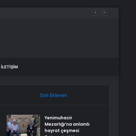
İLETIŞIM
Son Eklenen
Yenimuhacir
Mezarlığı’na anlamlı
hayrat çeşmesi