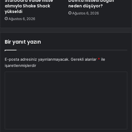
Starboard Value hisse
DaVita hissesi bugün
alımıyla Shake Shack
neden düşüyor?
yükseldi
Ağustos 6, 2026
Ağustos 6, 2026
Bir yanıt yazın
E-posta adresiniz yayınlanmayacak.
Gerekli alanlar
*
ile
işaretlenmişlerdir
Y
o
r
u
m
*