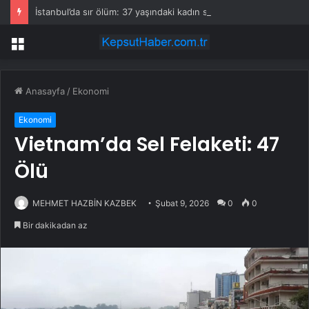
İstanbul’da sır ölüm: 37 yaşındaki kadın savcının evinde ölü bulundu!
Menü
Anasayfa
/
Ekonomi
Ekonomi
Vietnam’da Sel Felaketi: 47
Ölü
MEHMET HAZBİN KAZBEK
Şubat 9, 2026
0
0
Bir dakikadan az