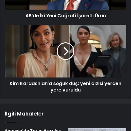
AB'de İki Yeni Coğrafi İşaretli Ürün
Kim Kardashian'a soğuk duş: yeni dizisi yerden
yere vuruldu
İlgili Makaleler
Amasya’da Tarım Arazileri