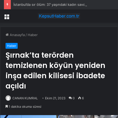
İstanbul’da sır ölüm: 37 yaşındaki kadın savcının evinde ölü bulundu!
Menü
Anasayfa
/
Haber
Haber
Şırnak’ta terörden
temizlenen köyün yeniden
inşa edilen kilisesi ibadete
açıldı
CANAN KUMRAL
Ekim 21, 2023
0
6
1 dakika okuma süresi