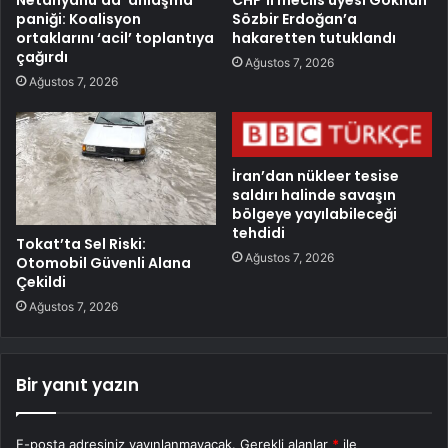
Netanyahu’da ‘anlaşma’
CHP’li meclis üyesi Gökhan
paniği: Koalisyon
Sözbir Erdoğan’a
ortaklarını ‘acil’ toplantıya
hakaretten tutuklandı
çağırdı
Ağustos 7, 2026
Ağustos 7, 2026
İran’dan nükleer tesise
saldırı halinde savaşın
bölgeye yayılabileceği
tehdidi
Tokat’ta Sel Riski:
Ağustos 7, 2026
Otomobil Güvenli Alana
Çekildi
Ağustos 7, 2026
Bir yanıt yazın
E-posta adresiniz yayınlanmayacak.
Gerekli alanlar
*
ile