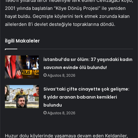
1990’lı yıllarda terör nedeniyle terk edilen Cevizağacı köyü,
2001 yılında başlatılan “Köye Dönüş Projesi” ile yeniden
hayat buldu. Geçmişte köylerini terk etmek zorunda kalan
ailelerden 8’i devlet desteğiyle topraklarına döndü.
İlgili Makaleler
İstanbul’da sır ölüm: 37 yaşındaki kadın
savcının evinde ölü bulundu!
Ağustos 8, 2026
Sivas’taki çifte cinayette şok gelişme:
6 yıldır aranan babanın kemikleri
bulundu
Ağustos 8, 2026
Huzur dolu köylerinde yaşamaya devam eden Keldaniler,