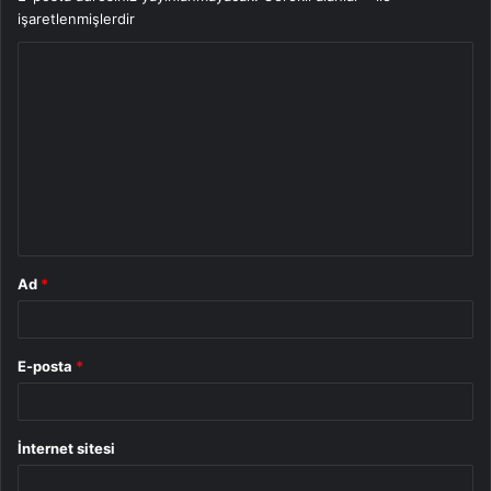
işaretlenmişlerdir
Y
o
r
u
m
*
Ad
*
E-posta
*
İnternet sitesi