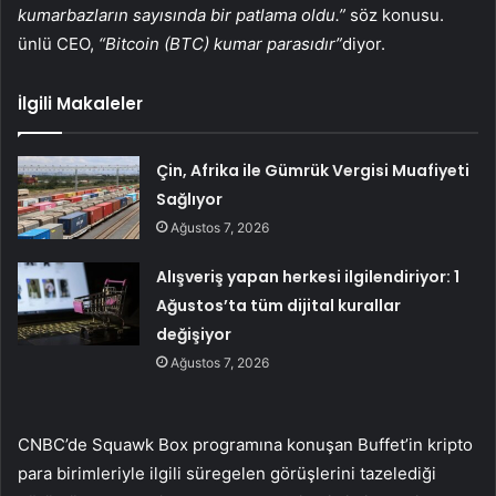
kumarbazların sayısında bir patlama oldu.”
söz konusu.
ünlü CEO,
“Bitcoin (BTC) kumar parasıdır”
diyor.
İlgili Makaleler
Çin, Afrika ile Gümrük Vergisi Muafiyeti
Sağlıyor
Ağustos 7, 2026
Alışveriş yapan herkesi ilgilendiriyor: 1
Ağustos’ta tüm dijital kurallar
değişiyor
Ağustos 7, 2026
CNBC’de Squawk Box programına konuşan Buffet’in kripto
para birimleriyle ilgili süregelen görüşlerini tazelediği