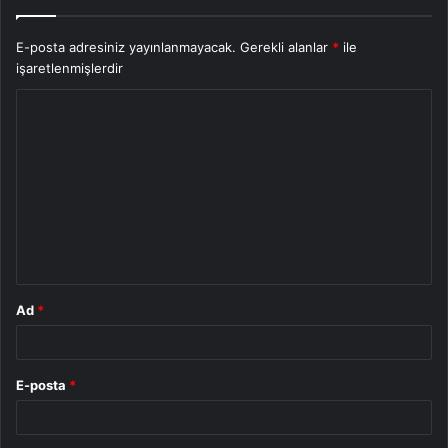
E-posta adresiniz yayınlanmayacak.
Gerekli alanlar
*
ile
işaretlenmişlerdir
Y
o
r
u
m
*
Ad
*
E-posta
*