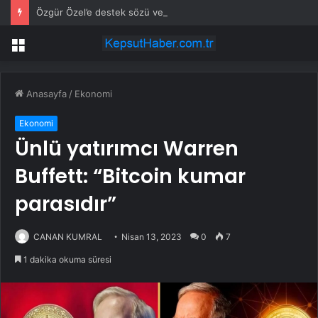
Özgür Özel’e destek sözü vermişti! Cemil Tugay karar değiştirdi
Menü
Anasayfa
/
Ekonomi
Ekonomi
Ünlü yatırımcı Warren
Buffett: “Bitcoin kumar
parasıdır”
CANAN KUMRAL
Nisan 13, 2023
0
7
1 dakika okuma süresi